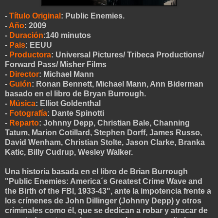
-
Título Original
: Public Enemies.
-
Año
: 2009
-
Duración
:140 minutos
-
Pais
: EEUU
-
Productora
: Universal Pictures/ Tribeca Productions/
Forwar
d Pass/ Misher Films
-
Director
: Michael Mann
-
Guión
: Ronan Bennett, Michael Mann, Ann Biderman
basado en el libro de Bryan Burrough.
-
Música
: Elliot Goldenthal
-
Fotografía
: Dante Spinotti
-
Reparto
: Johnny Depp, Christian Bale, Channing
Tatum, Marion Cotillard, Stephen Dorff, James Russo,
David Wenham, Christian Stolte, Jason Clarke, Branka
Katic, Billy Cudrup, Wesley Walker.
Una historia basada en el libro de Brian Burrough
"Public Enemies: America´s Greatest Crime Wave and
the Birth of the FBI, 1933-43", ante la impotencia frente a
los crímenes de John Dillinger (Johnny Depp) y otros
criminales como él, que se dedican a robar y atracar de