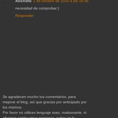
Anónimo
1 de octubre de 2010 a las 18:36
necesidad de comprobar:)
Responder
Se agradecen mucho tus comentarios, para
mejorar el blog, así que gracias por anticipado por
los mismos.
Por favor no utilices lenguaje soez, malsonante, ni
ofensivo contra otras personas, evitar en lo