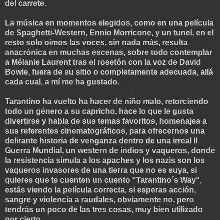
del carrete.
La música en momentos elegidos, como en una pel
ícula
de Spaghetti-Western, Ennio Morricone, y un tunel, en el
resto solo oimos las voces, sin nada más, resulta
anacrónica en muchas escenas, sobre todo contemplar
a Mélanie Laurent tras el rosetón con la voz de David
Bowie, fuera de su sitio o completamente adecuada, allá
cada cual, a mí me ha gustado.
Tarantino ha vuelto ha hacer de niño malo, retorciendo
todo un género a su capricho, hace lo que le gusta
divertirse y habla de sus te
mas favoritos, homenajea a
sus referentes cinematográficos, para ofrecernos una
delirante historia de venganza dentro de una irreal II
Guerra Mundial, un western de indios y vaqueros, donde
la resistencia simula a los apaches y los nazis son los
vaqueros invasores de una tierra que no es suya, si
quieres que te cuenten un cuento "Tarantino´s Way",
estás viendo la película correcta, si esperas acción,
sangre y violencia a raudales, obviamente no, pero
tendrás un poco de las tres cosas, muy bien utilizado
por cierto.