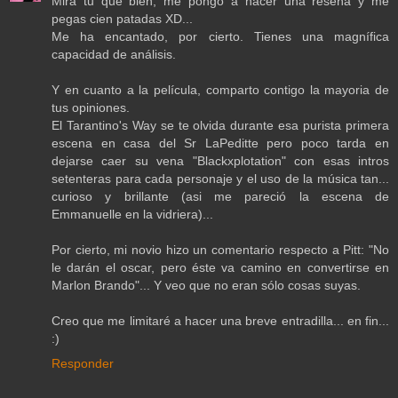
Mira tu qué bien, me pongo a hacer una reseña y me
pegas cien patadas XD...
Me ha encantado, por cierto. Tienes una magnífica
capacidad de análisis.
Y en cuanto a la película, comparto contigo la mayoria de
tus opiniones.
El Tarantino's Way se te olvida durante esa purista primera
escena en casa del Sr LaPeditte pero poco tarda en
dejarse caer su vena "Blackxplotation" con esas intros
setenteras para cada personaje y el uso de la música tan...
curioso y brillante (asi me pareció la escena de
Emmanuelle en la vidriera)...
Por cierto, mi novio hizo un comentario respecto a Pitt: "No
le darán el oscar, pero éste va camino en convertirse en
Marlon Brando"... Y veo que no eran sólo cosas suyas.
Creo que me limitaré a hacer una breve entradilla... en fin...
:)
Responder