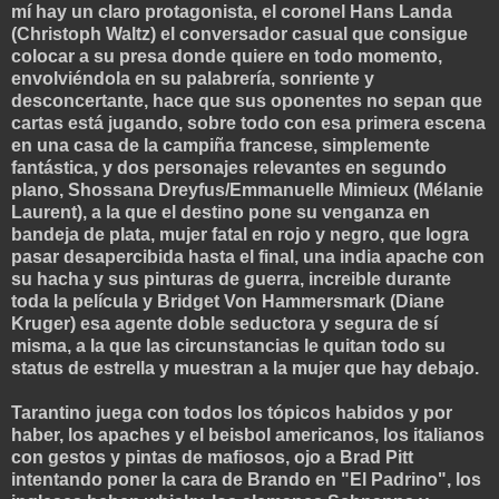
mí hay un claro protagonista, el coronel Hans Landa
(Christoph Waltz) el conversador casual que consigue
colocar a su presa donde quiere en todo momento,
envolviéndola en su palabre
ría, sonriente y
desconcertante, hace que sus oponentes no sepan que
cartas está jugando, sobre todo con esa primera escena
en una casa de la campiña francese, simplemente
fantástica, y dos personajes relevantes en segundo
plano, Shossana Dreyfus/Emmanuelle Mimieux (Mélanie
Laurent), a la que el destino pone su venganza en
bandeja de plata,
mujer fatal en rojo y negro, que logra
pasar desapercibida hasta el final, una india apache con
su hacha y sus pinturas de guerra, increible durante
toda la película y Bridget Vo
n Hammersmark (Diane
Kruger) esa agente doble seductora y segura de sí
misma, a la que las circunstancias le quitan todo su
status de estrella y muestran a la mujer que hay debajo.
Tarantino juega con todos los tópicos habidos y por
haber, los apaches y el beisbol americanos, los italianos
con gestos y pintas de mafiosos, ojo a Brad Pitt
intentando poner la cara de Brando en "El Padrino", los