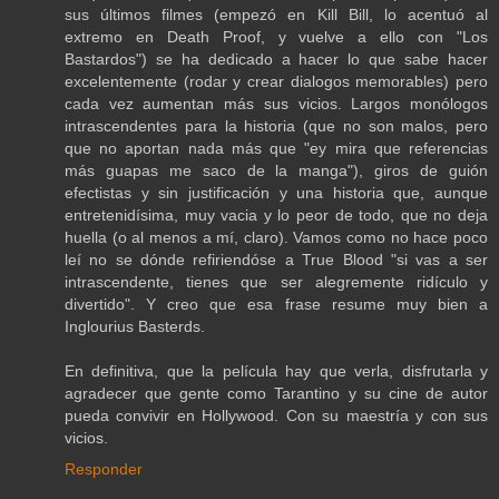
sus últimos filmes (empezó en Kill Bill, lo acentuó al
extremo en Death Proof, y vuelve a ello con "Los
Bastardos") se ha dedicado a hacer lo que sabe hacer
excelentemente (rodar y crear dialogos memorables) pero
cada vez aumentan más sus vicios. Largos monólogos
intrascendentes para la historia (que no son malos, pero
que no aportan nada más que "ey mira que referencias
más guapas me saco de la manga"), giros de guión
efectistas y sin justificación y una historia que, aunque
entretenidísima, muy vacia y lo peor de todo, que no deja
huella (o al menos a mí, claro). Vamos como no hace poco
leí no se dónde refiriendóse a True Blood "si vas a ser
intrascendente, tienes que ser alegremente ridículo y
divertido". Y creo que esa frase resume muy bien a
Inglourius Basterds.
En definitiva, que la película hay que verla, disfrutarla y
agradecer que gente como Tarantino y su cine de autor
pueda convivir en Hollywood. Con su maestría y con sus
vicios.
Responder