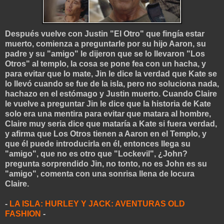
Después vuelve con Justin "El Otro" que fingía estar
muerto, comienza a preguntarle por su hijo Aaron, su
padre y su "amigo" le dijeron que se lo llevaron "Los
Otros" al templo, la cosa se pone fea con un hacha, y
para evitar que lo mate, Jin le dice la verdad que Kate se
lo llevó cuando se fue de la isla, pero no soluciona nada,
hachazo en el estómago y Justin muerto. Cuando Claire
le vuelve a preguntar Jin le dice que la historia de Kate
solo era una mentira para evitar que matara al hombre,
Claire muy seria dice que mataría a Kate si fuera verdad,
y afirma que Los Otros tienen a Aaron en el Templo, y
que él puede introducirla en él, entonces llega su
"amigo", que no es otro que "Lockevil", ¿John?
pregunta sorprendido Jin, no tonto, no es John es su
"amigo", comenta con una sonrisa llena de locura
Claire.
-
LA ISLA: HURLEY Y JACK: AVENTURAS OLD
FASHION
-