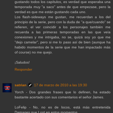
gustando todos los capítulos, es verdad que esperaba una
temporada muy "a saco" antes de que empezase, pero la
verdad es que me están gustando cada uno.
Los flash-sideways me gustan, me recuerdan a los del
principio de la serie, pero con la duda de "a que/cuando" se
refieren, el ver coincidir a los personajes también me
recuerda a las primeras temporadas en las que veía
conexiones y me intrigaba, no se, quizá soy yo que me
"dejo camelar", pero si me lo paso así de bien (aunque ha
habido momentos de la serie que me han impactado más
of course) no me quejo.
¡Saludos!
Responder
satrian
17 de marzo de 2010 a las 19:30
Yorch - Dos grandes frases que lo definen, ha estado
bastante acertado con sus comentarios el señor James.
LoFelip - No, no es de locos, está más entretenida
Damages que Lost en estos momentos.