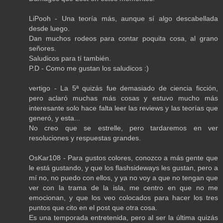
LiPooh - Una teoría más, aunque sí algo descabellada
desde luego.
Dan muchos rodeos para contar poquita cosa, al grano
señores.
Saludicos para tí también.
P.D - Como me gustan los saludicos :)
vertigo - La 5ª quizás fue demasiado de ciencia ficción,
pero aclaró muchas más cosas y estuvo mucho más
interesante solo hace falta leer las reviews y las teorías que
generó, y esta...
No creo que se estrelle, pero tardaremos en ver
resoluciones y respuestas grandes.
OsKar108 - Para gustos colores, conozco a más gente que
le está gustando, y que los flashsideways les gustan, pero a
mí no, no puedo con ellos, y ya no voy a que no tengan que
ver con la trama de la isla, me centro en que no me
emocionan, y que los veo colocados para hacer los tres
puntos que cito en el post que otra cosa.
Es una temporada entretenida, pero al ser la última quizás