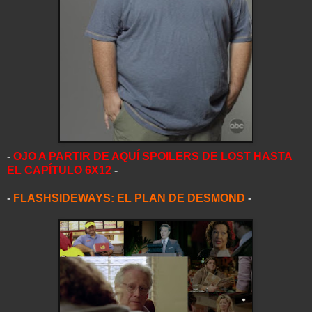
-
OJO A PARTIR DE AQUÍ SPOILERS DE LOST HASTA
EL CAPÍTULO 6X12
-
-
FLASHSIDEWAYS: EL PLAN DE DESMOND
-