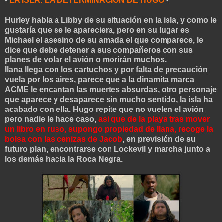
-
LA ISLA: LA DETERMINACIÓN DE HUGO
-
Hurley habla a Libby de su situación en la isla, y como le
gustaría que se le apareciera, pero en su lugar es
Michael el asesino de su amada el que comparece, le
dice que debe detener a sus compañeros con sus
planes de volar el avión o morirán muchos.
Ilana llega con los cartuchos y por falta de precaución
vuela por los aires, parece que a la dinamita marca
ACME le encantan las muertes absurdas, otro personaje
que aparece y desaparece sin mucho sentido, la isla ha
acabado con ella. Hugo repite que no vuelen el avión
pero nadie le hace caso,
asi que de la playa tras mover
un libro en ruso, supongo propiedad de Ilana, recoge la
bolsa con las cenizas de Jacob
, en previsión de su
futuro plan, encontrarse con Lockevil y marcha junto a
los demás hacia la Roca Negra.