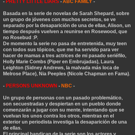
-
PRETTY LITTLE LIARS
-
ABC FAMILY
-
Basada en la serie de novelas de Sarah Shepard, sobre
un grupo de jóvenes con muchos secretos, se ve
separado por la desaparición de una de ellas, Alison, un
tiempo después vuelven a reunirse en Rosewood, que
no Rosebud :P.
De momento la serie no pasa de entretenida, muy teen
con todos sus tópicos, que me ha servido para ver
hacer de mamas a tres actrices de mi pasado seriéfilo,
Holly Marie Combs (Piper en Embrujadas), Laura
Leighton (Sidney Andrews, la malvada más loca de
Melrose Place), Nia Peeples (Nicole Chapman en Fama)
.
-
PERSONS UNKNOWN
-
NBC
-
Un grupo de personas con un pasado problemático,
son secuestradas y despiertan en un pueblo donde
comenzarán a jugar con su mente, intentando que se
vuelvan los unos contra los otros, mientras en el
exterior un periodista investiga la desaparición de una
de ellas.
El principal handicap de la serie son los actores y