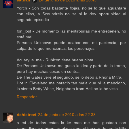
satrian
24 de junio de 2010 a las 20:43
Yorch - Son todas bastante flojas, no se lo que aguantaré
con ellas, a Scoundrels no se si le doy oportunidad al
segundo episodio.
fon_lost - De momento las mentirosillas me entretienen, no
está mal.
Persons Unknown puede acabar con mi paciencia, por
culpa de lo que mencionas, los personajes.
Acuaryus_me - Rubicon tiene buena pinta.
De Persons Unknown me gusta la idea y parte de la trama,
pero hay muchas cosas en contra.
De The Gates veré el segundo, se lo debo a Rhona Mitra.
Hot in Cleveland me pareció tan mala que ni la menciono,
lo siento Betty White, Neighbors from Hell no la he visto.
Responder
richietrevi
24 de junio de 2010 a las 22:33
a mi de todas estas la ke mas me han gustado son
scoundlers y rubicon, aunke voi por el tercero de pretty little