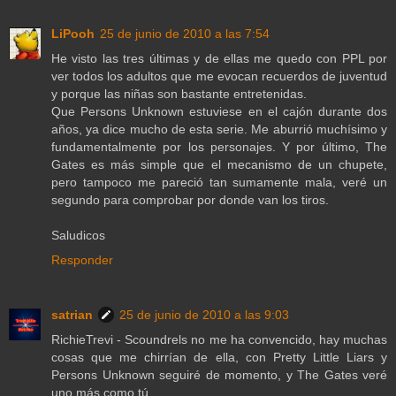
LiPooh
25 de junio de 2010 a las 7:54
He visto las tres últimas y de ellas me quedo con PPL por
ver todos los adultos que me evocan recuerdos de juventud
y porque las niñas son bastante entretenidas.
Que Persons Unknown estuviese en el cajón durante dos
años, ya dice mucho de esta serie. Me aburrió muchísimo y
fundamentalmente por los personajes. Y por último, The
Gates es más simple que el mecanismo de un chupete,
pero tampoco me pareció tan sumamente mala, veré un
segundo para comprobar por donde van los tiros.
Saludicos
Responder
satrian
25 de junio de 2010 a las 9:03
RichieTrevi - Scoundrels no me ha convencido, hay muchas
cosas que me chirrían de ella, con Pretty Little Liars y
Persons Unknown seguiré de momento, y The Gates veré
uno más como tú.