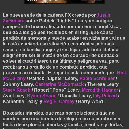
La nueva serie de la cadena FX creada por
Justin
Zackman
, sobre Patrick "Lights" Leary un antiguo
campeón de boxeo afectado por demencia pugilística,
debida a los golpes recibidos en el ring, que causa
pérdida de memoria y puede acabar en alzheimer, al que
le está acuciando su situación económica, y busca
sacar a su familia, mujer y tres hijas, adelante, deberá
elegir entre ser el matón de un cobrador de deudas o
volver al cuadrilátero una última y peligrosa vez, para
recobrar su orgullo de un combate perdido, que
provocó su retirada. El reparto está compuesto por:
Holt
McCallany
/ Patrick "Lights" Leary,
Pablo Schreiber
/
Johnny Leary,
Catherine McCormack
/ Theresa Leary,
Stacy Keach
/ Robert "Pops" Leary,
Meredith Hagner
/
Ava Leary,
Ryann Shane
/ Daniella Leary,
Lily Pilblad
/
Katherine Leary, y
Reg E. Cathey
/ Barry Word.
Boxeador irlandés, que reza por soluciones que no
acuden, con una bomba de relojería en su cerebro sin
fecha de explosión, deudas y familia, mentiras y dudas,