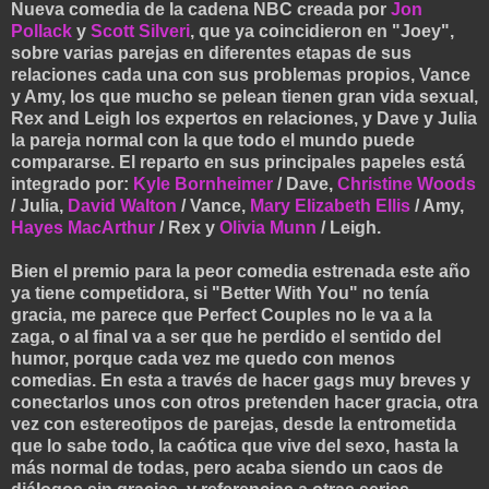
Nueva comedia de la cadena NBC creada por
Jon
Pollack
y
Scott Silveri
, que ya coincidieron en "Joey",
sobre varias parejas en diferentes etapas de sus
relaciones cada una con sus problemas propios, Vance
y Amy, los que mucho se pelean tienen gran vida sexual,
Rex and Leigh los expertos en relaciones, y Dave y Julia
la pareja normal con la que todo el mundo puede
compararse. El reparto en sus principales papeles está
integrado por:
Kyle Bornheimer
/ Dave,
Christine Woods
/ Julia,
David Walton
/ Vance,
Mary Elizabeth Ellis
/ Amy,
Hayes MacArthur
/ Rex y
Olivia Munn
/ Leigh.
Bien el premio para la peor comedia estrenada este año
ya tiene competidora, si "Better With You" no tenía
gracia, me parece que Perfect Couples no le va a la
zaga, o al final va a ser que he perdido el sentido del
humor, porque cada vez me quedo con menos
comedias. En esta a través de hacer gags muy breves y
conectarlos unos con otros pretenden hacer gracia, otra
vez con estereotipos de parejas, desde la entrometida
que lo sabe todo, la caótica que vive del sexo, hasta la
más normal de todas, pero acaba siendo un caos de