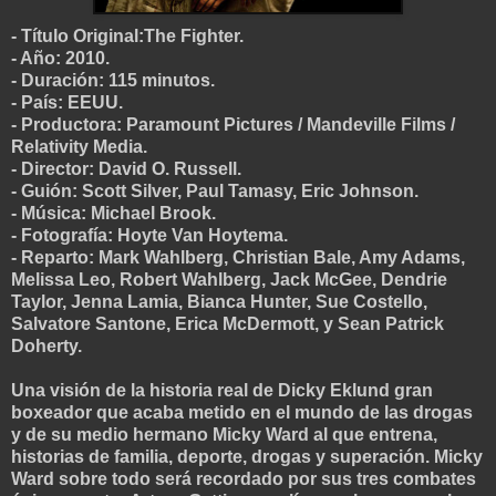
- Título Original:The Fighter.
- Año: 2010.
- Duración: 115 minutos.
- País: EEUU.
- Productora: Paramount Pictures / Mandeville Films /
Rel
ativity Media.
- Director: David O. Russell.
- Guión: Scott Silver, Paul Tamasy, Eric Johnson.
- Música: Michael Brook.
- Fotografía: Hoyte Van Hoytema.
- Reparto: Mark Wahlberg, Christian Bale, Amy Adams,
Me
lissa Leo, Robert Wahlberg, Jack McGee, Dendrie
Taylor, Jenna Lamia, Bianca Hunter, Sue Costello,
Salvatore Santone, Erica McDermott, y Sean Patrick
Doherty.
Una visión de la historia real de Dicky Eklund gran
boxeador que acaba metido en el mundo de las drogas
y de su medio hermano Micky War
d al que entrena,
historias de familia, deporte, drogas y superación. Micky
Ward sobre todo será recordado por sus tres combates