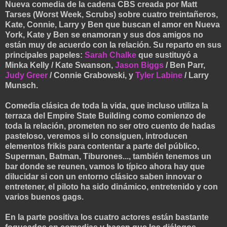
Nueva comedia de la cadena CBS creada por Matt
Tarses (Worst Week, Scrubs) sobre cuatro treintañeros,
Kate, Connie, Larry y Ben que buscan el amor en Nueva
York, Kate y Ben se enamoran y sus dos amigos no
están muy de acuerdo con la relación. Su reparto en sus
principales papeles:
Sarah Chalke
que sustituyó a
Minka Kelly / Kate Swanson,
Jason Biggs
/ Ben Parr,
Judy Greer
/ Connie Grabowski, y
Tyler Labine
/ Larry
Munsch.
Comedia clásica de toda la vida, que incluso utiliza la
terraza del Empire State Building como comienzo de
toda la relación, prometen no ser otro cuento de hadas
pasteloso, veremos si lo consiguen, introducen
elementos frikis para contentar a parte del público,
Superman, Batman, Tiburones..., también tenemos un
bar donde se reunen, vamos lo típico ahora hay que
dilucidar si con un entorno clásico saben innovar o
entretener, el piloto ha sido dinámico, entretenido y con
varios buenos gags.
En la parte positiva los cuatro actores están bastante