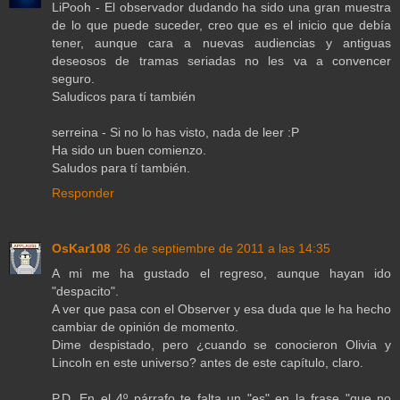
LiPooh - El observador dudando ha sido una gran muestra
de lo que puede suceder, creo que es el inicio que debía
tener, aunque cara a nuevas audiencias y antiguas
deseosos de tramas seriadas no les va a convencer
seguro.
Saludicos para tí también
serreina - Si no lo has visto, nada de leer :P
Ha sido un buen comienzo.
Saludos para tí también.
Responder
OsKar108
26 de septiembre de 2011 a las 14:35
A mi me ha gustado el regreso, aunque hayan ido
"despacito".
A ver que pasa con el Observer y esa duda que le ha hecho
cambiar de opinión de momento.
Dime despistado, pero ¿cuando se conocieron Olivia y
Lincoln en este universo? antes de este capítulo, claro.
P.D. En el 4º párrafo te falta un "es" en la frase "que no