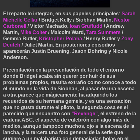
El reparto lo integran, en sus papeles principales:
Sarah
Michelle Gellar
/ Bridget Kelly / Siobhan Martin,
Nestor
Carbonell
/ Victor Machado,
Ioan Gruffudd
/ Andrew
Martin,
Mike Colter
/ Malcolm Ward,
Tara Summers
/
Gemma Butler,
Kristopher Polaha
/ Henry Butler y
Zoey
Deutch
/ Juliet Martin. En posteriores episodios
aparecerán Justin Bruening, Jason Dohring y Nicole
Anderson.
Precipitación en la presentación de todo el entorno
donde Bridget acaba sin querer por huir de sus
problemas propios, resulta extraño como conoce a todo
el mundo en la vida de Siobhan, al pasar de una escena
a otra parece que mágicamente ha adquirido los
recuerdos de su hermana gemela, y es una sensación
que no gusta durante el piloto, la segunda cosa es el
parecido que encuentro con
"Revenge"
, el estreno de la
cadena ABC, el aspecto de culebrón con algo más de
medios, aunque tampoco muchos, ojo a la escena de la
lancha, y la tercera una foto general de la serie que
sugiere a un malabarista con demasiadas bolas en el