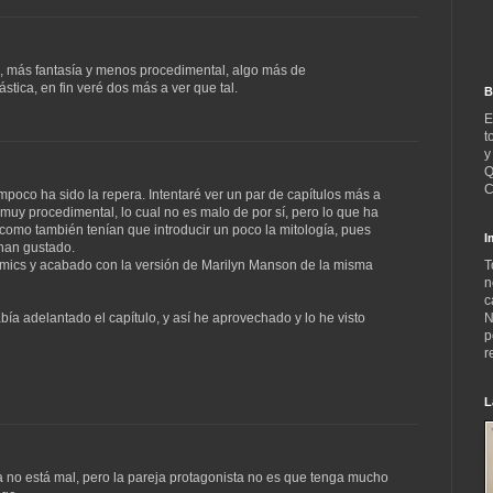
a, más fantasía y menos procedimental, algo más de
tica, en fin veré dos más a ver que tal.
B
E
t
y
Q
C
oco ha sido la repera. Intentaré ver un par de capítulos más a
o muy procedimental, lo cual no es malo de por sí, pero lo que ha
 como también tenían que introducir un poco la mitología, pues
I
 han gustado.
T
hmics y acabado con la versión de Marilyn Manson de la misma
n
c
N
abía adelantado el capítulo, y así he aprovechado y lo he visto
p
r
L
a no está mal, pero la pareja protagonista no es que tenga mucho