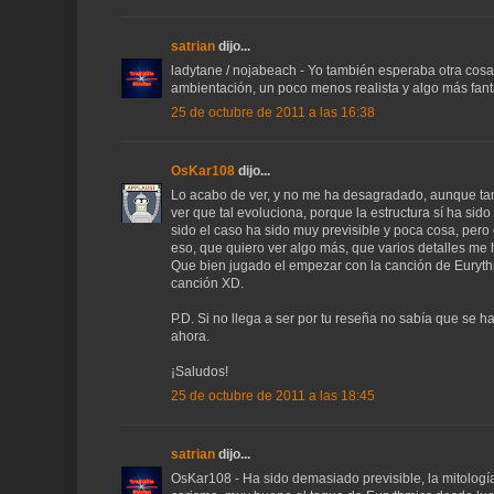
satrian
dijo...
ladytane / nojabeach - Yo también esperaba otra cos
ambientación, un poco menos realista y algo más fantás
25 de octubre de 2011 a las 16:38
OsKar108
dijo...
Lo acabo de ver, y no me ha desagradado, aunque tamp
ver que tal evoluciona, porque la estructura sí ha sid
sido el caso ha sido muy previsible y poca cosa, pero
eso, que quiero ver algo más, que varios detalles me
Que bien jugado el empezar con la canción de Euryt
canción XD.
P.D. Si no llega a ser por tu reseña no sabía que se h
ahora.
¡Saludos!
25 de octubre de 2011 a las 18:45
satrian
dijo...
OsKar108 - Ha sido demasiado previsible, la mitologí