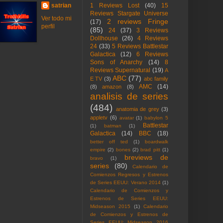
satrian
1 Reviews Lost
(40)
15
Reviews Stargate Universe
Ver todo mi
2 reviews Fringe
(17)
perfil
(85)
24
(37)
3 Reviews
Dollhouse
(26)
4 Reviews
24
(33)
5 Reviews Battlestar
Galactica
(12)
6 Reviews
Sons of Anarchy
(14)
8
Reviews Supernatural
(19)
A
ABC
(77)
E TV
(3)
abc family
AMC
(14)
(8)
amazon
(8)
analisis de series
(484)
anatomia de grey
(3)
appletv
(6)
avatar
(1)
babylon 5
Battlestar
(1)
batman
(1)
Galactica
(14)
BBC
(18)
better off ted
(1)
boardwalk
empire
(2)
bones
(2)
brad pitt
(1)
breviews de
bravo
(1)
series
(80)
Calendario de
Comienzos Regresos y Estrenos
de Series EEUU: Verano 2014
(1)
Calendario de Comienzos y
Estrenos de Series EEUU:
Midseason 2015
(1)
Calendario
de Comienzos y Estrenos de
Series EEUU: Midseason 2016