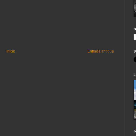
B
Inicio
Entrada antigua
S
L
P