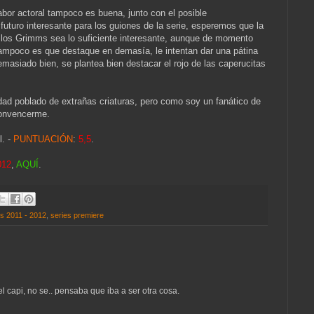
abor actoral tampoco es buena, junto con el posible
uturo interesante para los guiones de la serie, esperemos que la
a los Grimms sea lo suficiente interesante, aunque de momento
 tampoco es que destaque en demasía, le intentan dar una pátina
masiado bien, se plantea bien destacar el rojo de las caperucitas
ad poblado de extrañas criaturas, pero como soy un fanático de
 convencerme.
l. -
PUNTUACIÓN
:
5,5
.
012
,
AQUÍ
.
os 2011 - 2012
,
series premiere
capi, no se.. pensaba que iba a ser otra cosa.