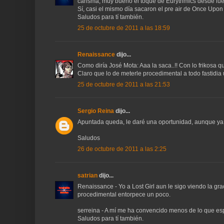
carisma, muy bueno el toque de Eurythmics desde lu
Sí, casi el mismo día sacaron el pre air de Once Upon
Saludos para tí también.
25 de octubre de 2011 a las 18:59
Renaissance
dijo...
Como diría José Mota: Aaa la saca..!! Con lo frikosa q
Claro que lo de meterle procedimental a todo fastidia
25 de octubre de 2011 a las 21:53
Sergio Reina
dijo...
Apuntada queda, le daré una oportunidad, aunque ya 
Saludos
26 de octubre de 2011 a las 2:25
satrian
dijo...
Renaissance - Yo a Lost Girl aun le sigo viendo la graci
procedimental entorpece un poco.
serreina - A mí me ha convencido menos de lo que es
Saludos para tí también.