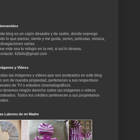
ienvenidos
ste blog es un cajón desastre y de sastre, donde expongo
odo lo que pienso, siento y me gusta, series, películas, música,
 divagaciones varias.
ue este sea tu refugio en la red, si así lo deseas.
ontacto: 62kills@gmail.com
mágenes y Vídeos
odas las imágenes y vídeos que son posteados en este blog
o son de nuestra propiedad, pertenecen a sus respectivos
anales de TV o estudios cinematográficos.
o tenemos ningún derecho sobre las imágenes o videos
osteados. Todos los créditos pertenecen a sus propietarios
eales.
as Labores de mi Madre