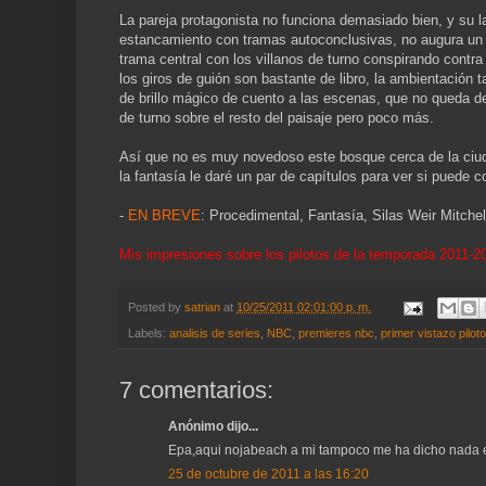
La pareja protagonista no funciona demasiado bien, y su l
estancamiento con tramas autoconclusivas, no augura un f
trama central con los villanos de turno conspirando contr
los giros de guión son bastante de libro, la ambientación
de brillo mágico de cuento a las escenas, que no queda de
de turno sobre el resto del paisaje pero poco más.
Así que no es muy novedoso este bosque cerca de la ciud
la fantasía le daré un par de capítulos para ver si puede
-
EN BREVE
: Procedimental, Fantasía, Silas Weir Mitchel
Mis impresiones sobre los pilotos de la temporada 2011-2
Posted by
satrian
at
10/25/2011 02:01:00 p. m.
Labels:
analisis de series
,
NBC
,
premieres nbc
,
primer vistazo pilot
7 comentarios:
Anónimo dijo...
Epa,aqui nojabeach a mi tampoco me ha dicho nada el 
25 de octubre de 2011 a las 16:20