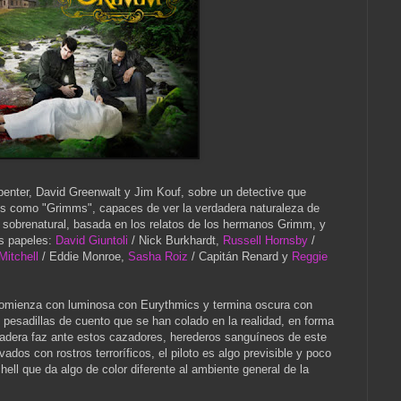
enter, David Greenwalt y Jim Kouf, sobre un detective que
s como "Grimms", capaces de ver la verdadera naturaleza de
a sobrenatural, basada en los relatos de los hermanos Grimm, y
es papeles:
David Giuntoli
/ Nick Burkhardt,
Russell Hornsby
/
Mitchell
/ Eddie Monroe,
Sasha Roiz
/ Capitán Renard y
Reggie
 comienza con luminosa con Eurythmics y termina oscura con
esadillas de cuento que se han colado en la realidad, en forma
dadera faz ante estos cazadores, herederos sanguíneos de este
ados con rostros terroríficos, el piloto es algo previsible y poco
chell que da algo de color diferente al ambiente general de la