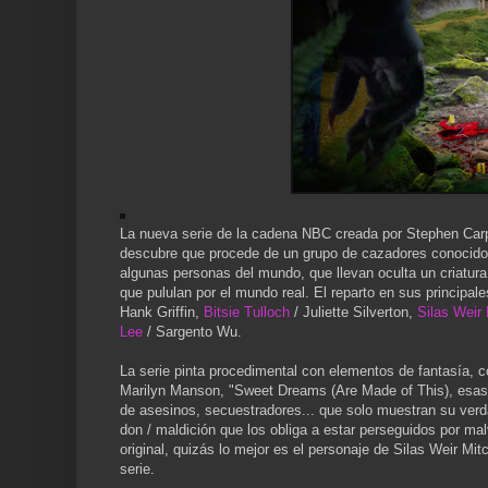
La nueva serie de la cadena NBC creada por Stephen Carp
descubre que procede de un grupo de cazadores conocido
algunas personas del mundo, que llevan oculta un criatur
que pululan por el mundo real. El reparto en sus principal
Hank Griffin,
Bitsie Tulloch
/ Juliette Silverton,
Silas Weir 
Lee
/ Sargento Wu.
La serie pinta procedimental con elementos de fantasía,
Marilyn Manson, "Sweet Dreams (Are Made of This), esas p
de asesinos, secuestradores... que solo muestran su ver
don / maldición que los obliga a estar perseguidos por malv
original, quizás lo mejor es el personaje de Silas Weir Mit
serie.