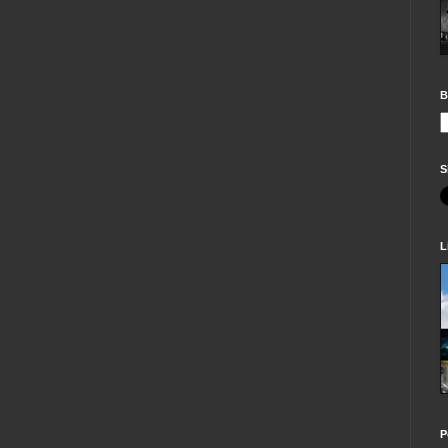
B
S
L
P