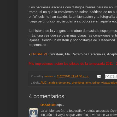
Con pequeñas escenas con diálogos breves para no aburrir
trama, si no que la convierten en saltos caóticos de un pun
on Wheels no han sabido, la ambientación y la fotografía
luego pero funcionan, ayudan a introducirse en aquella épo
La historia de la venganza no atrae demasiado esperemos q
más, una vez que se vean más claras las conexiones entre 
lejanas, siendo un western y por nostalgia de "Deadwood"
esperanzas.
-
EN BREVE
: Western, Mal Retrato de Personajes, Acept
Mis impresiones sobre los pilotos de la temporada 2011 -
Posted by
satrian
at
11/07/2011 11:44:00 a. m.
Labels:
AMC
,
analisis de series
,
premieres amc
,
primer vistazo pilo
4 comentarios:
OsKar108
dijo...
La ambientación, la fotografía y demás aspectos técn
frío, aún así voy a seguir viéndola, a ver si me va c