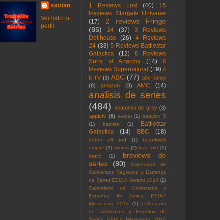
satrian
1 Reviews Lost
(40)
15
Reviews Stargate Universe
Ver todo mi
2 reviews Fringe
(17)
perfil
(85)
24
(37)
3 Reviews
Dollhouse
(26)
4 Reviews
24
(33)
5 Reviews Battlestar
Galactica
(12)
6 Reviews
Sons of Anarchy
(14)
8
Reviews Supernatural
(19)
A
ABC
(77)
E TV
(3)
abc family
AMC
(14)
(8)
amazon
(8)
analisis de series
(484)
anatomia de grey
(3)
appletv
(6)
avatar
(1)
babylon 5
Battlestar
(1)
batman
(1)
Galactica
(14)
BBC
(18)
better off ted
(1)
boardwalk
empire
(2)
bones
(2)
brad pitt
(1)
breviews de
bravo
(1)
series
(80)
Calendario de
Comienzos Regresos y Estrenos
de Series EEUU: Verano 2014
(1)
Calendario de Comienzos y
Estrenos de Series EEUU:
Midseason 2015
(1)
Calendario
de Comienzos y Estrenos de
Series EEUU: Midseason 2016