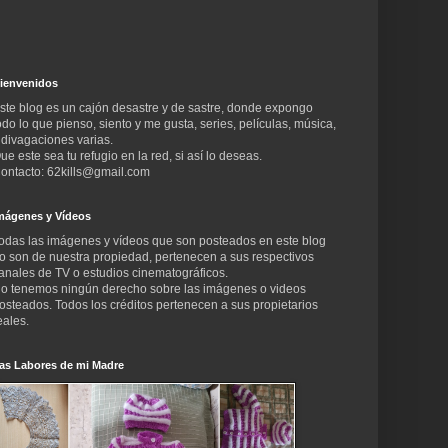
ienvenidos
ste blog es un cajón desastre y de sastre, donde expongo
odo lo que pienso, siento y me gusta, series, películas, música,
 divagaciones varias.
ue este sea tu refugio en la red, si así lo deseas.
ontacto: 62kills@gmail.com
mágenes y Vídeos
odas las imágenes y vídeos que son posteados en este blog
o son de nuestra propiedad, pertenecen a sus respectivos
anales de TV o estudios cinematográficos.
o tenemos ningún derecho sobre las imágenes o videos
osteados. Todos los créditos pertenecen a sus propietarios
eales.
as Labores de mi Madre