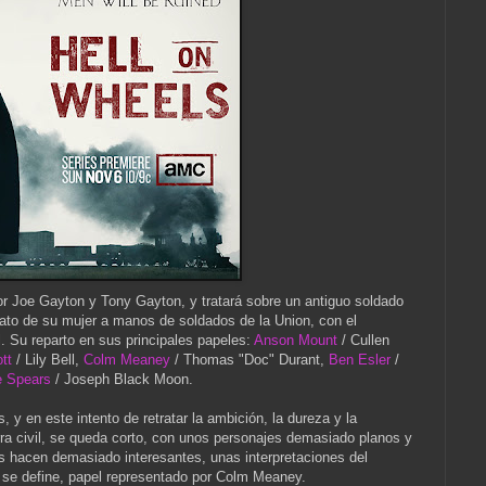
r Joe Gayton y Tony Gayton, y tratará sobre un antiguo soldado
ato de su mujer a manos de soldados de la Union, con el
al. Su reparto en sus principales papeles:
Anson Mount
/ Cullen
ott
/ Lily Bell,
Colm Meaney
/ Thomas "Doc" Durant,
Ben Esler
/
e Spears
/ Joseph Black Moon.
, y en este intento de retratar la ambición, la dureza y la
rra civil, se queda corto, con unos personajes demasiado planos y
os hacen demasiado interesantes, unas interpretaciones del
 se define, papel representado por Colm Meaney.