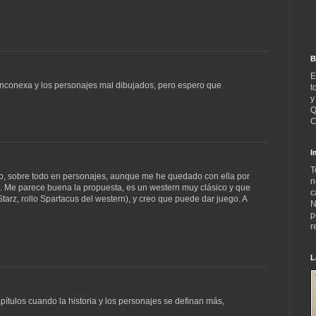
B
E
inconexa y los personajes mal dibujados, pero espero que
t
y
Q
C
I
T
ojo, sobre todo en personajes, aunque me he quedado con ella por
n
te. Me parece buena la propuesta, es un western muy clásico y que
c
arz, rollo Spartacus del western), y creo que puede dar juego. A
N
p
r
L
pítulos cuando la historia y los personajes se definan más,