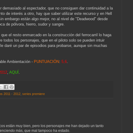
 demasiado al espectador, que no consiguen dar continuidad a la
to de interés a otro, hay que saber utilizar este recurso y en Hell
 sin embargo están algo mejor, no al nivel de "Deadwood" desde
ca de pólvora, hierro, sudor y sangre.
ue el resto enmarcado en la construcción del ferrocarril lo haga
todos los personajes, que en el piloto solo se pueden intuir
 le daré un par de episodios para probarse, aunque sin muchas
able Ambientación -
PUNTUACIÓN
:
5,6
.
 2012
,
AQUÍ
.
tos 2011 - 2012
,
series premiere
icos están muy bien, pero los personajes me han dejado un tanto
onvenciendo más, que mal tampoco ha estado.