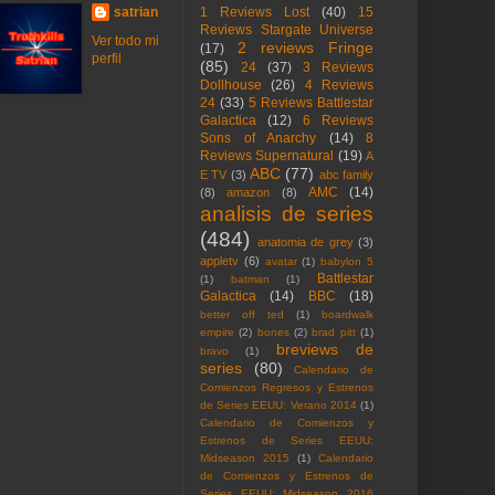
satrian
1 Reviews Lost
(40)
15
Reviews Stargate Universe
Ver todo mi
2 reviews Fringe
(17)
perfil
(85)
24
(37)
3 Reviews
Dollhouse
(26)
4 Reviews
24
(33)
5 Reviews Battlestar
Galactica
(12)
6 Reviews
Sons of Anarchy
(14)
8
Reviews Supernatural
(19)
A
ABC
(77)
E TV
(3)
abc family
AMC
(14)
(8)
amazon
(8)
analisis de series
(484)
anatomia de grey
(3)
appletv
(6)
avatar
(1)
babylon 5
Battlestar
(1)
batman
(1)
Galactica
(14)
BBC
(18)
better off ted
(1)
boardwalk
empire
(2)
bones
(2)
brad pitt
(1)
breviews de
bravo
(1)
series
(80)
Calendario de
Comienzos Regresos y Estrenos
de Series EEUU: Verano 2014
(1)
Calendario de Comienzos y
Estrenos de Series EEUU:
Midseason 2015
(1)
Calendario
de Comienzos y Estrenos de
Series EEUU: Midseason 2016