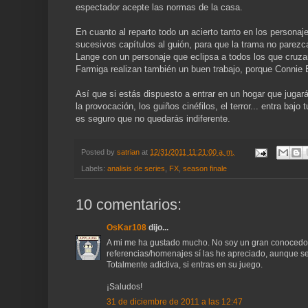
espectador acepte las normas de la casa.
En cuanto al reparto todo un acierto tanto en los persona
sucesivos capítulos al guión, para que la trama no parezca
Lange con un personaje que eclipsa a todos los que cruza
Farmiga realizan también un buen trabajo, porque Connie B
Así que si estás dispuesto a entrar en un hogar que jugará
la provocación, los guiños cinéfilos, el terror... entra baj
es seguro que no quedarás indiferente.
Posted by
satrian
at
12/31/2011 11:21:00 a. m.
Labels:
analisis de series
,
FX
,
season finale
10 comentarios:
OsKar108
dijo...
A mi me ha gustado mucho. No soy un gran conocedor/s
referencias/homenajes sí las he apreciado, aunque s
Totalmente adictiva, si entras en su juego.
¡Saludos!
31 de diciembre de 2011 a las 12:47