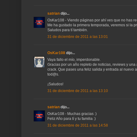
satrian
dijo...
OsKar108 - Viendo páginas por ahí ves que no has rec
Me ha gustado la primera temporada, veremos si la p
Saludos para tí también.
31 de diciembre de 2011 a las 13:01
OsKar108
dijo...
Vaya fallo el mío, imperdonable.
Gracias por un año repleto de noticias, reviews y una
crack. Que pases una feliz salida y entrada al nuevo a
tod@s.
¡Saludos!
31 de diciembre de 2011 a las 13:10
satrian
dijo...
OsKar108 - Muchas gracias :)
Feliz Año para tí y tu familia :)
31 de diciembre de 2011 a las 14:58