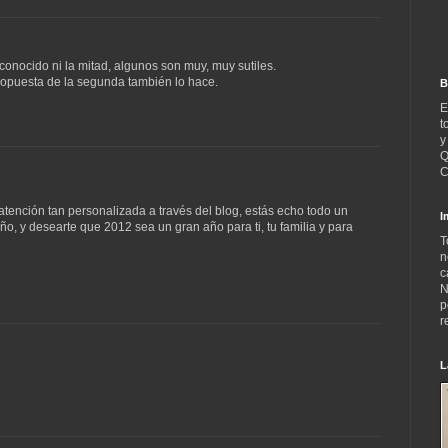
onocido ni la mitad, algunos son muy, muy sutiles.
ropuesta de la segunda también lo hace.
B
E
t
y
Q
C
 atención tan personalizada a través del blog, estás echo todo un
I
ño, y desearte que 2012 sea un gran año para ti, tu familia y para
T
n
c
N
p
r
L