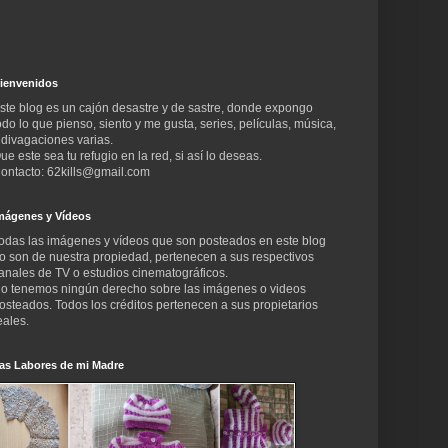
ienvenidos
ste blog es un cajón desastre y de sastre, donde expongo
odo lo que pienso, siento y me gusta, series, películas, música,
 divagaciones varias.
ue este sea tu refugio en la red, si así lo deseas.
ontacto: 62kills@gmail.com
mágenes y Vídeos
odas las imágenes y vídeos que son posteados en este blog
o son de nuestra propiedad, pertenecen a sus respectivos
anales de TV o estudios cinematográficos.
o tenemos ningún derecho sobre las imágenes o videos
osteados. Todos los créditos pertenecen a sus propietarios
eales.
as Labores de mi Madre