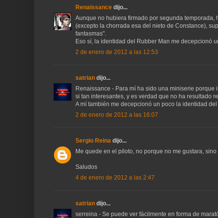
Renaissance
dijo...
Aunque no hubiera firmado por segunda temporada, h
(excepto la chorrada esa del nieto de Constance), sup
fantasmas".
Eso sí, la identidad del Rubber Man me decepcionó u
2 de enero de 2012 a las 12:53
satrian
dijo...
Renaissance - Para mí ha sido una miniserie porque i
si tan interesantes, y es verdad que no ha resultado 
A mí también me decepcionó un poco la identidad de
2 de enero de 2012 a las 16:07
Sergio Reina
dijo...
Me quede en el piloto, no porque no me gustara, sino p
Saludos
4 de enero de 2012 a las 2:47
satrian
dijo...
serreina - Se puede ver fácilmente en forma de marat