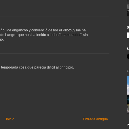
B
oño. Me enganchó y convenció desde el Piloto, y me ha
 de Lange...que nos ha tenido a todos "enamorados", sin
mo.
S
 temporada cosa que parecía difícil al principio.
L
Inicio
Entrada antigua
P