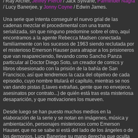
/ Ray Archer,
Jeffrey Pierce
/ Jack Sylvane,
Parminder Nagra
/ Lucy Banerjee, y
Jonny Coyne
/ Edwin James.
Una serie que intenta conseguir el nuevo grial de las
cadenas mezclar el procedimental con una trama
serializada, sin que ninguno predomine sobre el otro, aquí
encontramos a la agente Rebecca Madsen conectada
familiarmente con los sucesos de 1963 siendo reclutada por
el misterioso Emerson Hauser para atrapar a los prisioneros
que van reapareciendo, llevando como Sancho Panza
particular al Doctor Diego Soto, un creador de comics y
libros obsesionado con la prisión de la bahía de San
Francisco, así que tendremos la caza del objetivo de cada
episodio, cuyo nombre titulará el capítulo, mientras se nos
van dando pistas (Llaves extrañas, gente que no envejece,
asesinatos por contrato...) de quién está tras esta misteriosa
desaparición, y que motivaciones los mueven.
Desde luego se han puesto muchos medios en la
elaboración de la serie y se notan en imágenes, música y
ambientación, personajes misteriosos como Emerson
Hauser, que no se sabe si está del lado de los ángeles o de
los demonios, Lucy Banerjee su mano derecha que oculta