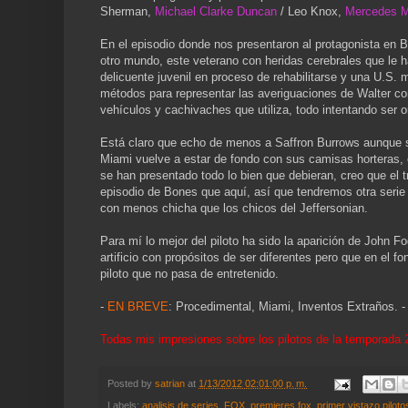
Sherman,
Michael Clarke Duncan
/ Leo Knox,
Mercedes 
En el episodio donde nos presentaron al protagonista en Bo
otro mundo, este veterano con heridas cerebrales que le h
delicuente juvenil en proceso de rehabilitarse y una U.S
métodos para representar las averiguaciones de Walter con
vehículos y cachivaches que utiliza, todo intentando ser or
Está claro que echo de menos a Saffron Burrows aunque su
Miami vuelve a estar de fondo con sus camisas horteras, 
se han presentado todo lo bien que debieran, creo que el t
episodio de Bones que aquí, así que tendremos otra serie
con menos chicha que los chicos del Jeffersonian.
Para mí lo mejor del piloto ha sido la aparición de John F
artificio con propósitos de ser diferentes pero que en el
piloto que no pasa de entretenido.
-
EN BREVE
: Procedimental, Miami, Inventos Extraños. 
Todas mis impresiones sobre los pilotos de la temporada
Posted by
satrian
at
1/13/2012 02:01:00 p. m.
Labels:
analisis de series
,
FOX
,
premieres fox
,
primer vistazo pilot