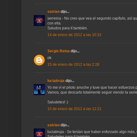
satrian
dijo...
serreina - No creo que vea el segundo capítulo, así q
con ella.
Saludos para tí también.
14 de enero de 2012 a las 10:32
Sergio Reina
dijo...
ok
15 de enero de 2012 a las 2:28
luciabruja
dijo...
Yo me ví el piloto anoche y tuve que hacer esfuerzos 
Vamos, que descarto totalmente seguir viendo la serie
Saludetes! :)
15 de enero de 2012 a las 12:21
satrian
dijo...
luciabruja - Se tenían que haber esforzado algo más, 
Saludetes para tí también.