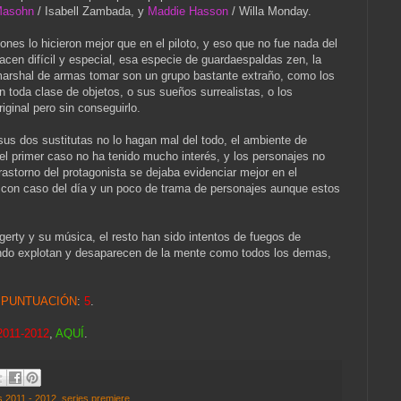
Masohn
/ Isabell Zambada, y
Maddie Hasson
/ Willa Monday.
nes lo hicieron mejor que en el piloto, y eso que no fue nada del
acen difícil y especial, esa especie de guardaespaldas zen, la
. marshal de armas tomar son un grupo bastante extraño, como los
 toda clase de objetos, o sus sueños surrealistas, o los
iginal pero sin conseguirlo.
s dos sustitutas no lo hagan mal del todo, el ambiente de
el primer caso no ha tenido mucho interés, y los personajes no
rastorno del protagonista se dejaba evidenciar mejor en el
 con caso del día y un poco de trama de personajes aunque estos
ogerty y su música, el resto han sido intentos de fuegos de
 fondo explotan y desaparecen de la mente como todos los demas,
-
PUNTUACIÓN
:
5
.
 2011-2012
,
AQUÍ
.
os 2011 - 2012
,
series premiere