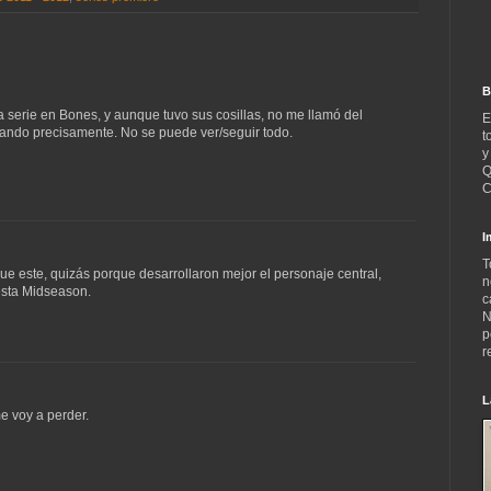
B
a serie en Bones, y aunque tuvo sus cosillas, no me llamó del
E
erando precisamente. No se puede ver/seguir todo.
t
y
Q
C
I
T
e este, quizás porque desarrollaron mejor el personaje central,
n
esta Midseason.
c
N
p
r
L
e voy a perder.