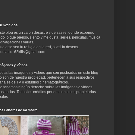
ienvenidos
ste blog es un cajón desastre y de sastre, donde expongo
odo lo que pienso, siento y me gusta, series, películas, música,
 divagaciones varias.
ue este sea tu refugio en la red, si así lo deseas.
ontacto: 62kills@gmail.com
mágenes y Vídeos
odas las imágenes y vídeos que son posteados en este blog
o son de nuestra propiedad, pertenecen a sus respectivos
anales de TV o estudios cinematográficos.
o tenemos ningún derecho sobre las imágenes o videos
osteados. Todos los créditos pertenecen a sus propietarios
eales.
as Labores de mi Madre