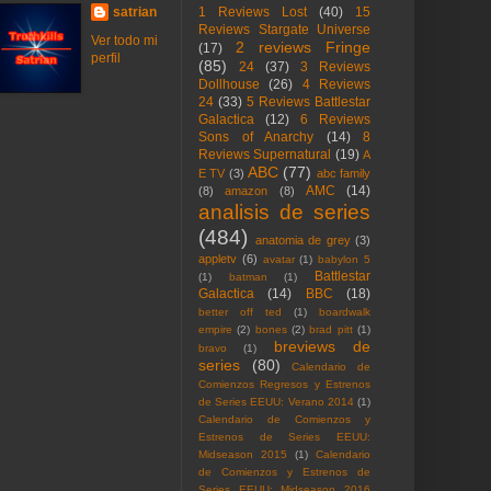
satrian
1 Reviews Lost
(40)
15
Reviews Stargate Universe
Ver todo mi
2 reviews Fringe
(17)
perfil
(85)
24
(37)
3 Reviews
Dollhouse
(26)
4 Reviews
24
(33)
5 Reviews Battlestar
Galactica
(12)
6 Reviews
Sons of Anarchy
(14)
8
Reviews Supernatural
(19)
A
ABC
(77)
E TV
(3)
abc family
AMC
(14)
(8)
amazon
(8)
analisis de series
(484)
anatomia de grey
(3)
appletv
(6)
avatar
(1)
babylon 5
Battlestar
(1)
batman
(1)
Galactica
(14)
BBC
(18)
better off ted
(1)
boardwalk
empire
(2)
bones
(2)
brad pitt
(1)
breviews de
bravo
(1)
series
(80)
Calendario de
Comienzos Regresos y Estrenos
de Series EEUU: Verano 2014
(1)
Calendario de Comienzos y
Estrenos de Series EEUU:
Midseason 2015
(1)
Calendario
de Comienzos y Estrenos de
Series EEUU: Midseason 2016