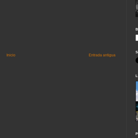
B
S
Inicio
Entrada antigua
L
P