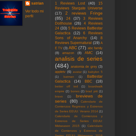
satrian
1 Reviews Lost
(40)
15
Reviews Stargate Universe
Ver todo mi
2 reviews Fringe
(17)
perfil
(85)
24
(37)
3 Reviews
Dollhouse
(26)
4 Reviews
24
(33)
5 Reviews Battlestar
Galactica
(12)
6 Reviews
Sons of Anarchy
(14)
8
Reviews Supernatural
(19)
A
ABC
(77)
E TV
(3)
abc family
AMC
(14)
(8)
amazon
(8)
analisis de series
(484)
anatomia de grey
(3)
appletv
(6)
avatar
(1)
babylon 5
Battlestar
(1)
batman
(1)
Galactica
(14)
BBC
(18)
better off ted
(1)
boardwalk
empire
(2)
bones
(2)
brad pitt
(1)
breviews de
bravo
(1)
series
(80)
Calendario de
Comienzos Regresos y Estrenos
de Series EEUU: Verano 2014
(1)
Calendario de Comienzos y
Estrenos de Series EEUU:
Midseason 2015
(1)
Calendario
de Comienzos y Estrenos de
Series EEUU: Midseason 2016