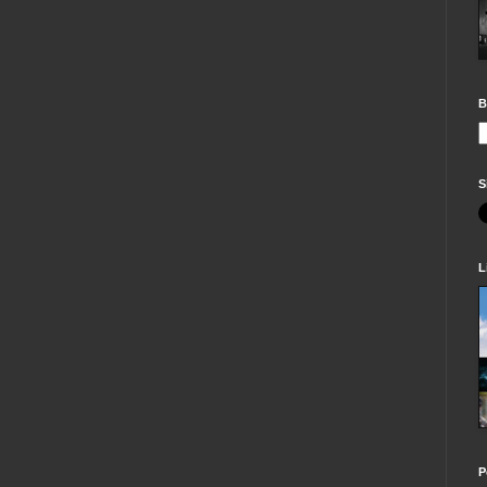
B
S
L
P