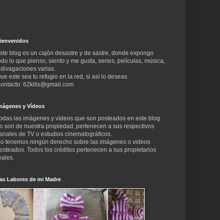
ienvenidos
ste blog es un cajón desastre y de sastre, donde expongo
odo lo que pienso, siento y me gusta, series, películas, música,
 divagaciones varias.
ue este sea tu refugio en la red, si así lo deseas.
ontacto: 62kills@gmail.com
mágenes y Vídeos
odas las imágenes y vídeos que son posteados en este blog
o son de nuestra propiedad, pertenecen a sus respectivos
anales de TV o estudios cinematográficos.
o tenemos ningún derecho sobre las imágenes o videos
osteados. Todos los créditos pertenecen a sus propietarios
eales.
as Labores de mi Madre