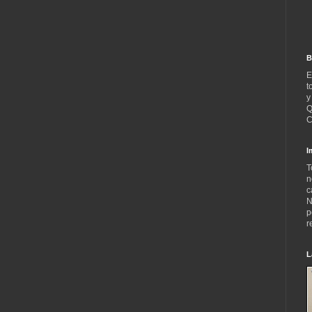
B
E
t
y
Q
C
I
T
n
c
N
p
r
L