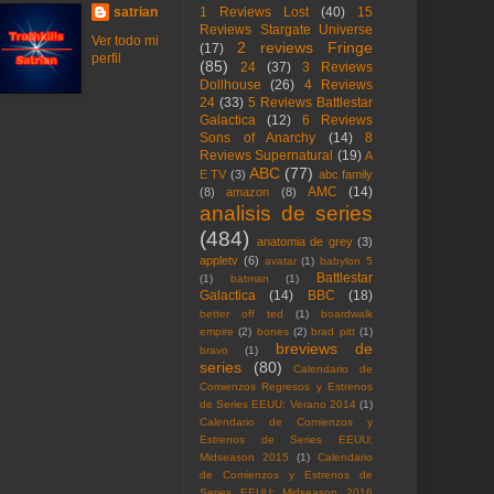
satrian
1 Reviews Lost
(40)
15
Reviews Stargate Universe
Ver todo mi
2 reviews Fringe
(17)
perfil
(85)
24
(37)
3 Reviews
Dollhouse
(26)
4 Reviews
24
(33)
5 Reviews Battlestar
Galactica
(12)
6 Reviews
Sons of Anarchy
(14)
8
Reviews Supernatural
(19)
A
ABC
(77)
E TV
(3)
abc family
AMC
(14)
(8)
amazon
(8)
analisis de series
(484)
anatomia de grey
(3)
appletv
(6)
avatar
(1)
babylon 5
Battlestar
(1)
batman
(1)
Galactica
(14)
BBC
(18)
better off ted
(1)
boardwalk
empire
(2)
bones
(2)
brad pitt
(1)
breviews de
bravo
(1)
series
(80)
Calendario de
Comienzos Regresos y Estrenos
de Series EEUU: Verano 2014
(1)
Calendario de Comienzos y
Estrenos de Series EEUU:
Midseason 2015
(1)
Calendario
de Comienzos y Estrenos de
Series EEUU: Midseason 2016