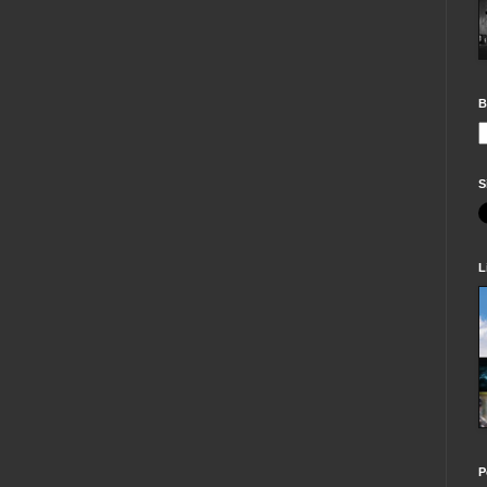
B
S
L
P