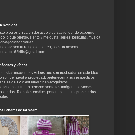
ienvenidos
ste blog es un cajón desastre y de sastre, donde expongo
odo lo que pienso, siento y me gusta, series, películas, música,
 divagaciones varias.
ue este sea tu refugio en la red, si así lo deseas.
ontacto: 62kills@gmail.com
mágenes y Vídeos
odas las imágenes y vídeos que son posteados en este blog
o son de nuestra propiedad, pertenecen a sus respectivos
anales de TV o estudios cinematográficos.
o tenemos ningún derecho sobre las imágenes o videos
osteados. Todos los créditos pertenecen a sus propietarios
eales.
as Labores de mi Madre