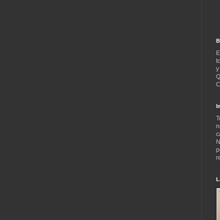
B
E
t
y
Q
C
I
T
n
c
N
p
r
L