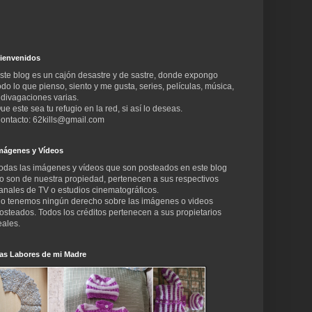
ienvenidos
ste blog es un cajón desastre y de sastre, donde expongo
odo lo que pienso, siento y me gusta, series, películas, música,
 divagaciones varias.
ue este sea tu refugio en la red, si así lo deseas.
ontacto: 62kills@gmail.com
mágenes y Vídeos
odas las imágenes y vídeos que son posteados en este blog
o son de nuestra propiedad, pertenecen a sus respectivos
anales de TV o estudios cinematográficos.
o tenemos ningún derecho sobre las imágenes o videos
osteados. Todos los créditos pertenecen a sus propietarios
eales.
as Labores de mi Madre