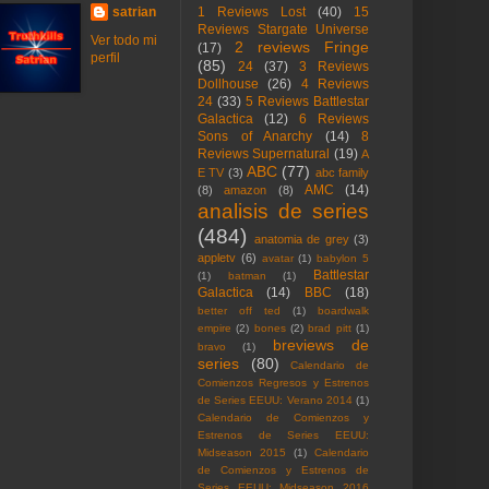
satrian
1 Reviews Lost
(40)
15
Reviews Stargate Universe
Ver todo mi
2 reviews Fringe
(17)
perfil
(85)
24
(37)
3 Reviews
Dollhouse
(26)
4 Reviews
24
(33)
5 Reviews Battlestar
Galactica
(12)
6 Reviews
Sons of Anarchy
(14)
8
Reviews Supernatural
(19)
A
ABC
(77)
E TV
(3)
abc family
AMC
(14)
(8)
amazon
(8)
analisis de series
(484)
anatomia de grey
(3)
appletv
(6)
avatar
(1)
babylon 5
Battlestar
(1)
batman
(1)
Galactica
(14)
BBC
(18)
better off ted
(1)
boardwalk
empire
(2)
bones
(2)
brad pitt
(1)
breviews de
bravo
(1)
series
(80)
Calendario de
Comienzos Regresos y Estrenos
de Series EEUU: Verano 2014
(1)
Calendario de Comienzos y
Estrenos de Series EEUU:
Midseason 2015
(1)
Calendario
de Comienzos y Estrenos de
Series EEUU: Midseason 2016