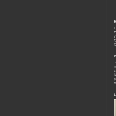
B
E
t
y
Q
C
I
T
n
c
N
p
r
L