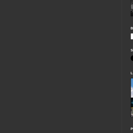
B
S
L
P