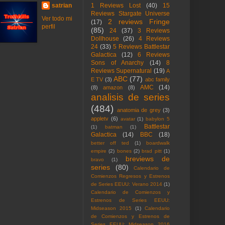
satrian
1 Reviews Lost
(40)
15
Reviews Stargate Universe
Ver todo mi
2 reviews Fringe
(17)
perfil
(85)
24
(37)
3 Reviews
Dollhouse
(26)
4 Reviews
24
(33)
5 Reviews Battlestar
Galactica
(12)
6 Reviews
Sons of Anarchy
(14)
8
Reviews Supernatural
(19)
A
ABC
(77)
E TV
(3)
abc family
AMC
(14)
(8)
amazon
(8)
analisis de series
(484)
anatomia de grey
(3)
appletv
(6)
avatar
(1)
babylon 5
Battlestar
(1)
batman
(1)
Galactica
(14)
BBC
(18)
better off ted
(1)
boardwalk
empire
(2)
bones
(2)
brad pitt
(1)
breviews de
bravo
(1)
series
(80)
Calendario de
Comienzos Regresos y Estrenos
de Series EEUU: Verano 2014
(1)
Calendario de Comienzos y
Estrenos de Series EEUU:
Midseason 2015
(1)
Calendario
de Comienzos y Estrenos de
Series EEUU: Midseason 2016