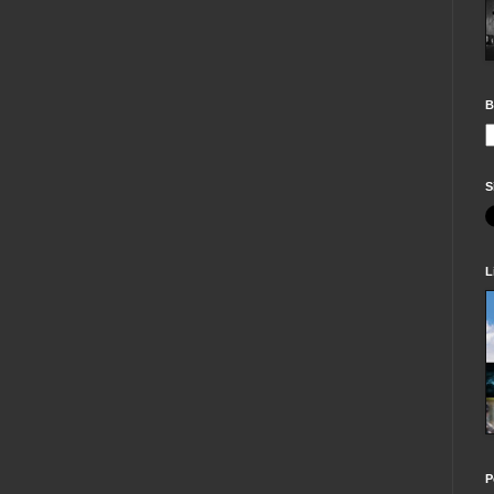
B
S
L
P