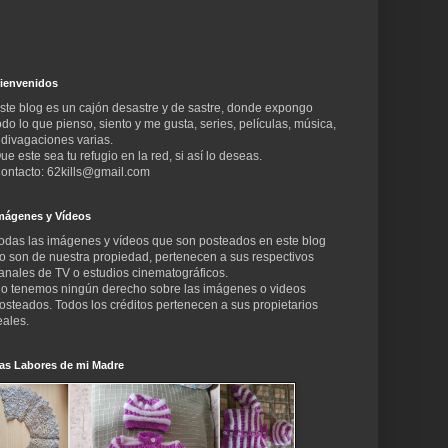
ienvenidos
ste blog es un cajón desastre y de sastre, donde expongo
odo lo que pienso, siento y me gusta, series, películas, música,
 divagaciones varias.
ue este sea tu refugio en la red, si así lo deseas.
ontacto: 62kills@gmail.com
mágenes y Vídeos
odas las imágenes y vídeos que son posteados en este blog
o son de nuestra propiedad, pertenecen a sus respectivos
anales de TV o estudios cinematográficos.
o tenemos ningún derecho sobre las imágenes o videos
osteados. Todos los créditos pertenecen a sus propietarios
eales.
as Labores de mi Madre