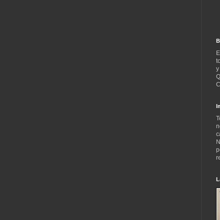
B
E
t
y
Q
C
I
T
n
c
N
p
r
L