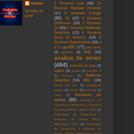
satrian
1 Reviews Lost
(40)
15
Reviews Stargate Universe
Ver todo mi
2 reviews Fringe
(17)
perfil
(85)
24
(37)
3 Reviews
Dollhouse
(26)
4 Reviews
24
(33)
5 Reviews Battlestar
Galactica
(12)
6 Reviews
Sons of Anarchy
(14)
8
Reviews Supernatural
(19)
A
ABC
(77)
E TV
(3)
abc family
AMC
(14)
(8)
amazon
(8)
analisis de series
(484)
anatomia de grey
(3)
appletv
(6)
avatar
(1)
babylon 5
Battlestar
(1)
batman
(1)
Galactica
(14)
BBC
(18)
better off ted
(1)
boardwalk
empire
(2)
bones
(2)
brad pitt
(1)
breviews de
bravo
(1)
series
(80)
Calendario de
Comienzos Regresos y Estrenos
de Series EEUU: Verano 2014
(1)
Calendario de Comienzos y
Estrenos de Series EEUU:
Midseason 2015
(1)
Calendario
de Comienzos y Estrenos de
Series EEUU: Midseason 2016