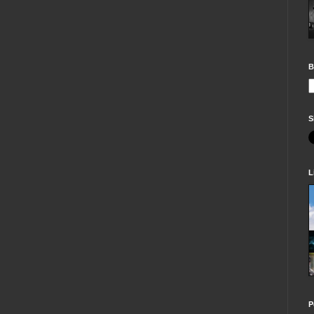
B
S
L
P