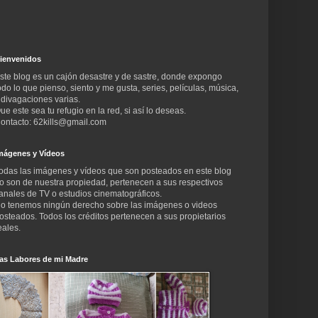
ienvenidos
ste blog es un cajón desastre y de sastre, donde expongo
odo lo que pienso, siento y me gusta, series, películas, música,
 divagaciones varias.
ue este sea tu refugio en la red, si así lo deseas.
ontacto: 62kills@gmail.com
mágenes y Vídeos
odas las imágenes y vídeos que son posteados en este blog
o son de nuestra propiedad, pertenecen a sus respectivos
anales de TV o estudios cinematográficos.
o tenemos ningún derecho sobre las imágenes o videos
osteados. Todos los créditos pertenecen a sus propietarios
eales.
as Labores de mi Madre