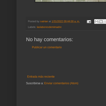
Posted by
satrian
at
1/31/2022 09:44:00 a. m.
Labels:
laslaboresdemimadre
No hay comentarios:
Publicar un comentario
Entrada más reciente
Suscribirse a:
Enviar comentarios (Atom)