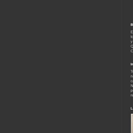
B
E
t
y
Q
C
I
T
n
c
N
p
r
L