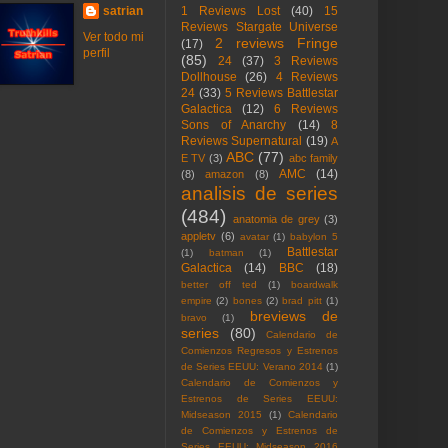
satrian
1 Reviews Lost
(40)
15
Reviews Stargate Universe
Ver todo mi
2 reviews Fringe
(17)
perfil
(85)
24
(37)
3 Reviews
Dollhouse
(26)
4 Reviews
24
(33)
5 Reviews Battlestar
Galactica
(12)
6 Reviews
Sons of Anarchy
(14)
8
Reviews Supernatural
(19)
A
ABC
(77)
E TV
(3)
abc family
AMC
(14)
(8)
amazon
(8)
analisis de series
(484)
anatomia de grey
(3)
appletv
(6)
avatar
(1)
babylon 5
Battlestar
(1)
batman
(1)
Galactica
(14)
BBC
(18)
better off ted
(1)
boardwalk
empire
(2)
bones
(2)
brad pitt
(1)
breviews de
bravo
(1)
series
(80)
Calendario de
Comienzos Regresos y Estrenos
de Series EEUU: Verano 2014
(1)
Calendario de Comienzos y
Estrenos de Series EEUU:
Midseason 2015
(1)
Calendario
de Comienzos y Estrenos de
Series EEUU: Midseason 2016