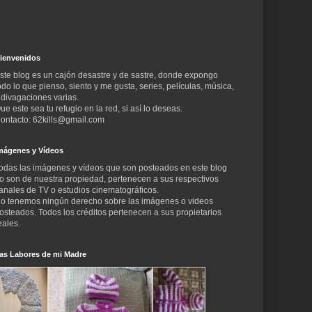
ienvenidos
ste blog es un cajón desastre y de sastre, donde expongo
odo lo que pienso, siento y me gusta, series, películas, música,
 divagaciones varias.
ue este sea tu refugio en la red, si así lo deseas.
ontacto: 62kills@gmail.com
mágenes y Vídeos
odas las imágenes y vídeos que son posteados en este blog
o son de nuestra propiedad, pertenecen a sus respectivos
anales de TV o estudios cinematográficos.
o tenemos ningún derecho sobre las imágenes o videos
osteados. Todos los créditos pertenecen a sus propietarios
eales.
as Labores de mi Madre