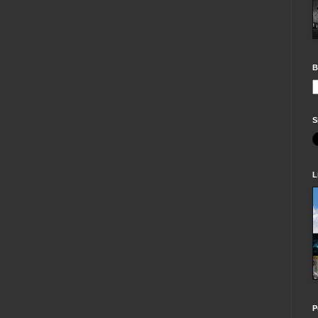
B
S
L
P