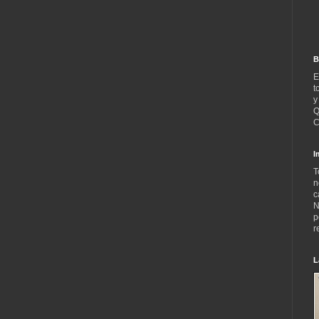
B
E
t
y
Q
C
I
T
n
c
N
p
r
L