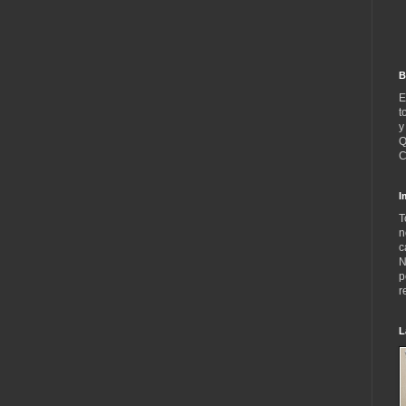
B
E
t
y
Q
C
I
T
n
c
N
p
r
L