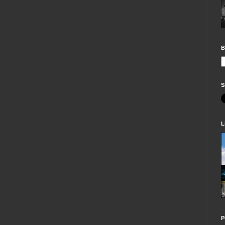
B
S
L
P