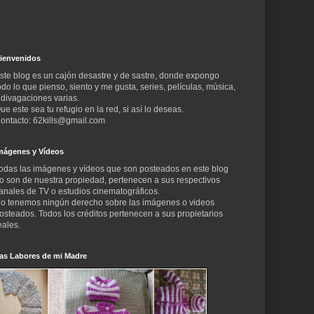
ienvenidos
ste blog es un cajón desastre y de sastre, donde expongo
odo lo que pienso, siento y me gusta, series, películas, música,
 divagaciones varias.
ue este sea tu refugio en la red, si así lo deseas.
ontacto: 62kills@gmail.com
mágenes y Vídeos
odas las imágenes y vídeos que son posteados en este blog
o son de nuestra propiedad, pertenecen a sus respectivos
anales de TV o estudios cinematográficos.
o tenemos ningún derecho sobre las imágenes o videos
osteados. Todos los créditos pertenecen a sus propietarios
eales.
as Labores de mi Madre