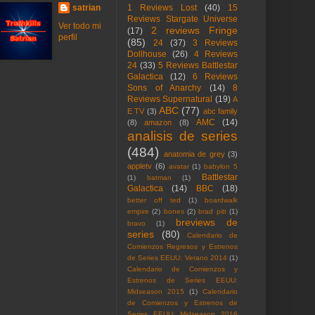
satrian
1 Reviews Lost
(40)
15
Reviews Stargate Universe
Ver todo mi
2 reviews Fringe
(17)
perfil
(85)
24
(37)
3 Reviews
Dollhouse
(26)
4 Reviews
24
(33)
5 Reviews Battlestar
Galactica
(12)
6 Reviews
Sons of Anarchy
(14)
8
Reviews Supernatural
(19)
A
ABC
(77)
E TV
(3)
abc family
AMC
(14)
(8)
amazon
(8)
analisis de series
(484)
anatomia de grey
(3)
appletv
(6)
avatar
(1)
babylon 5
Battlestar
(1)
batman
(1)
Galactica
(14)
BBC
(18)
better off ted
(1)
boardwalk
empire
(2)
bones
(2)
brad pitt
(1)
breviews de
bravo
(1)
series
(80)
Calendario de
Comienzos Regresos y Estrenos
de Series EEUU: Verano 2014
(1)
Calendario de Comienzos y
Estrenos de Series EEUU:
Midseason 2015
(1)
Calendario
de Comienzos y Estrenos de
Series EEUU: Midseason 2016