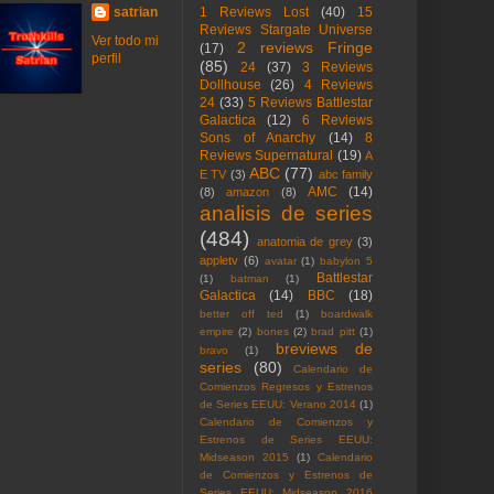
satrian
1 Reviews Lost
(40)
15
Reviews Stargate Universe
Ver todo mi
2 reviews Fringe
(17)
perfil
(85)
24
(37)
3 Reviews
Dollhouse
(26)
4 Reviews
24
(33)
5 Reviews Battlestar
Galactica
(12)
6 Reviews
Sons of Anarchy
(14)
8
Reviews Supernatural
(19)
A
ABC
(77)
E TV
(3)
abc family
AMC
(14)
(8)
amazon
(8)
analisis de series
(484)
anatomia de grey
(3)
appletv
(6)
avatar
(1)
babylon 5
Battlestar
(1)
batman
(1)
Galactica
(14)
BBC
(18)
better off ted
(1)
boardwalk
empire
(2)
bones
(2)
brad pitt
(1)
breviews de
bravo
(1)
series
(80)
Calendario de
Comienzos Regresos y Estrenos
de Series EEUU: Verano 2014
(1)
Calendario de Comienzos y
Estrenos de Series EEUU:
Midseason 2015
(1)
Calendario
de Comienzos y Estrenos de
Series EEUU: Midseason 2016