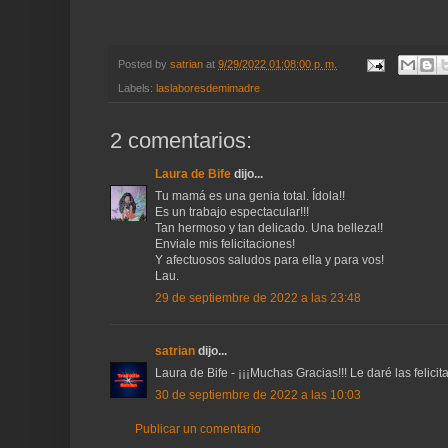
Posted by
satrian
at
9/29/2022 01:08:00 p. m.
Labels:
laslaboresdemimadre
2 comentarios:
Laura de Bife
dijo...
Tu mamá es una genia total. Ídola!!
Es un trabajo espectacular!!!
Tan hermoso y tan delicado. Una belleza!!
Enviale mis felicitaciones!
Y afectuosos saludos para ella y para vos!
Lau.
29 de septiembre de 2022 a las 23:48
satrian
dijo...
Laura de Bife - ¡¡¡Muchas Gracias!!! Le daré las felicit
30 de septiembre de 2022 a las 10:03
Publicar un comentario