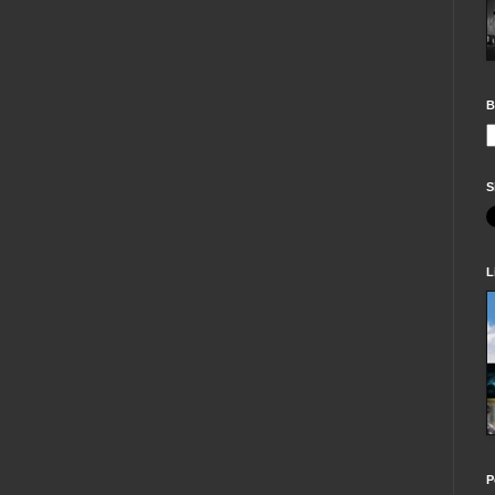
B
S
L
P