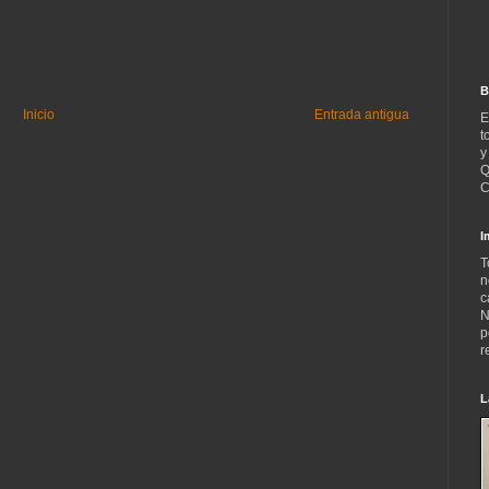
B
Inicio
Entrada antigua
E
t
y
Q
C
I
T
n
c
N
p
r
L