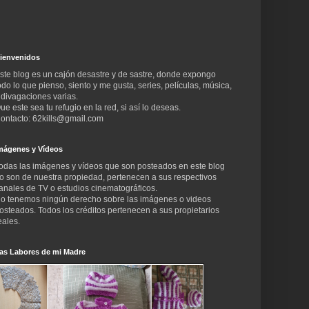
ienvenidos
ste blog es un cajón desastre y de sastre, donde expongo
odo lo que pienso, siento y me gusta, series, películas, música,
 divagaciones varias.
ue este sea tu refugio en la red, si así lo deseas.
ontacto: 62kills@gmail.com
mágenes y Vídeos
odas las imágenes y vídeos que son posteados en este blog
o son de nuestra propiedad, pertenecen a sus respectivos
anales de TV o estudios cinematográficos.
o tenemos ningún derecho sobre las imágenes o videos
osteados. Todos los créditos pertenecen a sus propietarios
eales.
as Labores de mi Madre