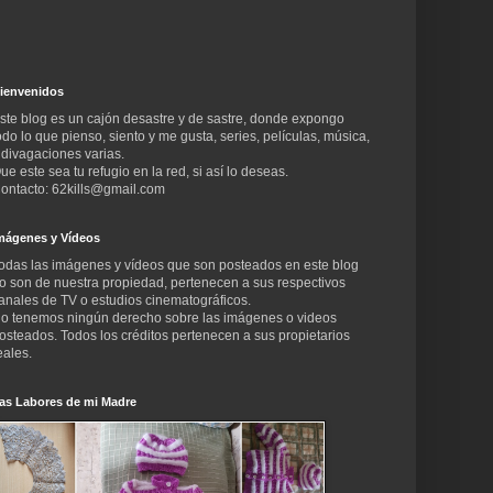
ienvenidos
ste blog es un cajón desastre y de sastre, donde expongo
odo lo que pienso, siento y me gusta, series, películas, música,
 divagaciones varias.
ue este sea tu refugio en la red, si así lo deseas.
ontacto: 62kills@gmail.com
mágenes y Vídeos
odas las imágenes y vídeos que son posteados en este blog
o son de nuestra propiedad, pertenecen a sus respectivos
anales de TV o estudios cinematográficos.
o tenemos ningún derecho sobre las imágenes o videos
osteados. Todos los créditos pertenecen a sus propietarios
eales.
as Labores de mi Madre