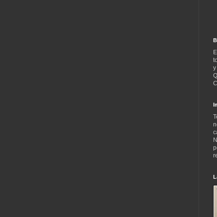
B
E
t
y
Q
C
I
T
n
c
N
p
r
L