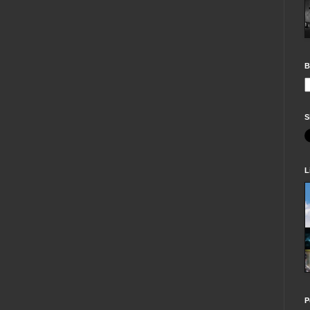
B
S
L
P