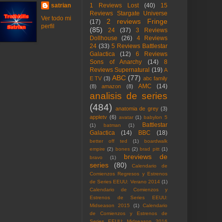
satrian
1 Reviews Lost
(40)
15
Reviews Stargate Universe
Ver todo mi
2 reviews Fringe
(17)
perfil
(85)
24
(37)
3 Reviews
Dollhouse
(26)
4 Reviews
24
(33)
5 Reviews Battlestar
Galactica
(12)
6 Reviews
Sons of Anarchy
(14)
8
Reviews Supernatural
(19)
A
ABC
(77)
E TV
(3)
abc family
AMC
(14)
(8)
amazon
(8)
analisis de series
(484)
anatomia de grey
(3)
appletv
(6)
avatar
(1)
babylon 5
Battlestar
(1)
batman
(1)
Galactica
(14)
BBC
(18)
better off ted
(1)
boardwalk
empire
(2)
bones
(2)
brad pitt
(1)
breviews de
bravo
(1)
series
(80)
Calendario de
Comienzos Regresos y Estrenos
de Series EEUU: Verano 2014
(1)
Calendario de Comienzos y
Estrenos de Series EEUU:
Midseason 2015
(1)
Calendario
de Comienzos y Estrenos de
Series EEUU: Midseason 2016