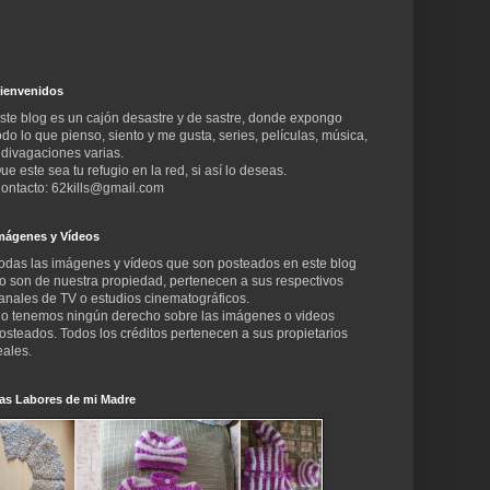
ienvenidos
ste blog es un cajón desastre y de sastre, donde expongo
odo lo que pienso, siento y me gusta, series, películas, música,
 divagaciones varias.
ue este sea tu refugio en la red, si así lo deseas.
ontacto: 62kills@gmail.com
mágenes y Vídeos
odas las imágenes y vídeos que son posteados en este blog
o son de nuestra propiedad, pertenecen a sus respectivos
anales de TV o estudios cinematográficos.
o tenemos ningún derecho sobre las imágenes o videos
osteados. Todos los créditos pertenecen a sus propietarios
eales.
as Labores de mi Madre