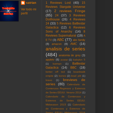
satrian
1 Reviews Lost
(40)
15
Reviews Stargate Universe
Ver todo mi
2 reviews Fringe
(17)
perfil
(85)
24
(37)
3 Reviews
Dollhouse
(26)
4 Reviews
24
(33)
5 Reviews Battlestar
Galactica
(12)
6 Reviews
Sons of Anarchy
(14)
8
Reviews Supernatural
(19)
A
ABC
(77)
E TV
(3)
abc family
AMC
(14)
(8)
amazon
(8)
analisis de series
(484)
anatomia de grey
(3)
appletv
(6)
avatar
(1)
babylon 5
Battlestar
(1)
batman
(1)
Galactica
(14)
BBC
(18)
better off ted
(1)
boardwalk
empire
(2)
bones
(2)
brad pitt
(1)
breviews de
bravo
(1)
series
(80)
Calendario de
Comienzos Regresos y Estrenos
de Series EEUU: Verano 2014
(1)
Calendario de Comienzos y
Estrenos de Series EEUU:
Midseason 2015
(1)
Calendario
de Comienzos y Estrenos de
Series EEUU: Midseason 2016