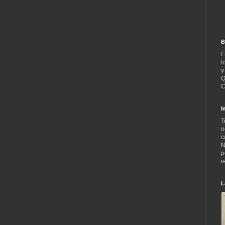
B
E
t
y
Q
C
I
T
n
c
N
p
r
L