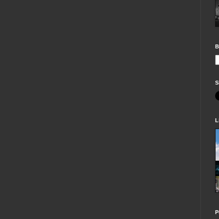
B
S
L
P