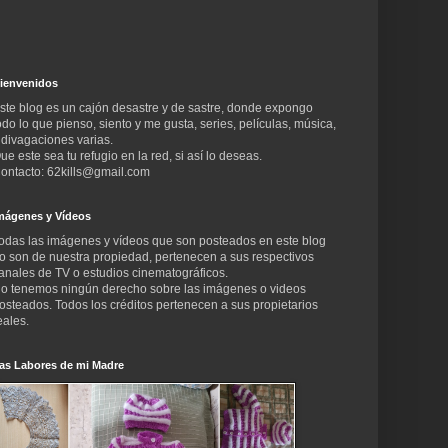
ienvenidos
ste blog es un cajón desastre y de sastre, donde expongo
odo lo que pienso, siento y me gusta, series, películas, música,
 divagaciones varias.
ue este sea tu refugio en la red, si así lo deseas.
ontacto: 62kills@gmail.com
mágenes y Vídeos
odas las imágenes y vídeos que son posteados en este blog
o son de nuestra propiedad, pertenecen a sus respectivos
anales de TV o estudios cinematográficos.
o tenemos ningún derecho sobre las imágenes o videos
osteados. Todos los créditos pertenecen a sus propietarios
eales.
as Labores de mi Madre