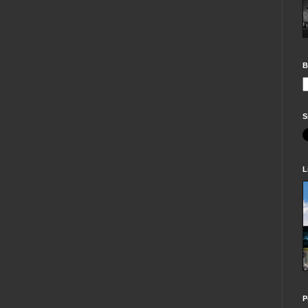
B
S
L
P