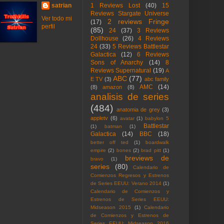
satrian
1 Reviews Lost
(40)
15
Reviews Stargate Universe
Ver todo mi
2 reviews Fringe
(17)
perfil
(85)
24
(37)
3 Reviews
Dollhouse
(26)
4 Reviews
24
(33)
5 Reviews Battlestar
Galactica
(12)
6 Reviews
Sons of Anarchy
(14)
8
Reviews Supernatural
(19)
A
ABC
(77)
E TV
(3)
abc family
AMC
(14)
(8)
amazon
(8)
analisis de series
(484)
anatomia de grey
(3)
appletv
(6)
avatar
(1)
babylon 5
Battlestar
(1)
batman
(1)
Galactica
(14)
BBC
(18)
better off ted
(1)
boardwalk
empire
(2)
bones
(2)
brad pitt
(1)
breviews de
bravo
(1)
series
(80)
Calendario de
Comienzos Regresos y Estrenos
de Series EEUU: Verano 2014
(1)
Calendario de Comienzos y
Estrenos de Series EEUU:
Midseason 2015
(1)
Calendario
de Comienzos y Estrenos de
Series EEUU: Midseason 2016