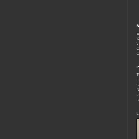
B
E
t
y
Q
C
I
T
n
c
N
p
r
L