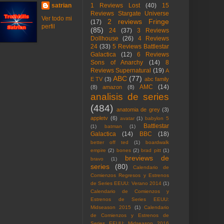
satrian
1 Reviews Lost
(40)
15
Reviews Stargate Universe
Ver todo mi
2 reviews Fringe
(17)
perfil
(85)
24
(37)
3 Reviews
Dollhouse
(26)
4 Reviews
24
(33)
5 Reviews Battlestar
Galactica
(12)
6 Reviews
Sons of Anarchy
(14)
8
Reviews Supernatural
(19)
A
ABC
(77)
E TV
(3)
abc family
AMC
(14)
(8)
amazon
(8)
analisis de series
(484)
anatomia de grey
(3)
appletv
(6)
avatar
(1)
babylon 5
Battlestar
(1)
batman
(1)
Galactica
(14)
BBC
(18)
better off ted
(1)
boardwalk
empire
(2)
bones
(2)
brad pitt
(1)
breviews de
bravo
(1)
series
(80)
Calendario de
Comienzos Regresos y Estrenos
de Series EEUU: Verano 2014
(1)
Calendario de Comienzos y
Estrenos de Series EEUU:
Midseason 2015
(1)
Calendario
de Comienzos y Estrenos de
Series EEUU: Midseason 2016