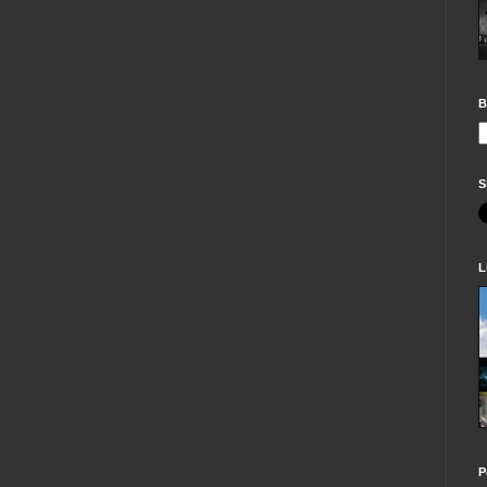
B
S
L
P