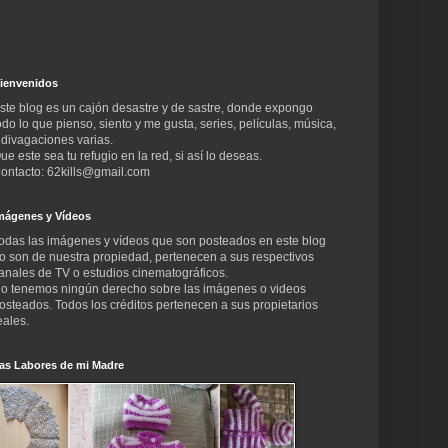
ienvenidos
ste blog es un cajón desastre y de sastre, donde expongo
odo lo que pienso, siento y me gusta, series, películas, música,
 divagaciones varias.
ue este sea tu refugio en la red, si así lo deseas.
ontacto: 62kills@gmail.com
mágenes y Vídeos
odas las imágenes y vídeos que son posteados en este blog
o son de nuestra propiedad, pertenecen a sus respectivos
anales de TV o estudios cinematográficos.
o tenemos ningún derecho sobre las imágenes o videos
osteados. Todos los créditos pertenecen a sus propietarios
eales.
as Labores de mi Madre