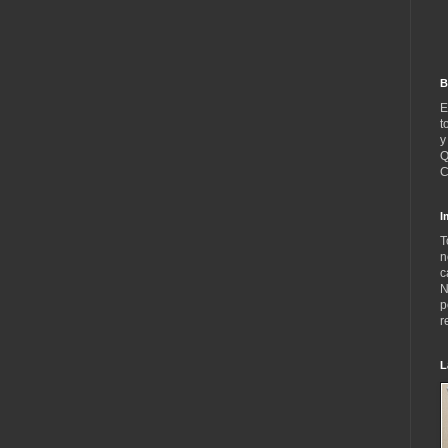
B
E
t
y
Q
C
I
T
n
c
N
p
r
L