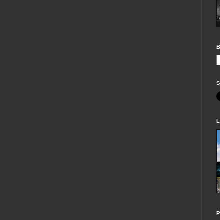
B
S
L
P