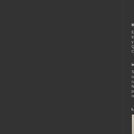
B
E
t
y
Q
C
I
T
n
c
N
p
r
L