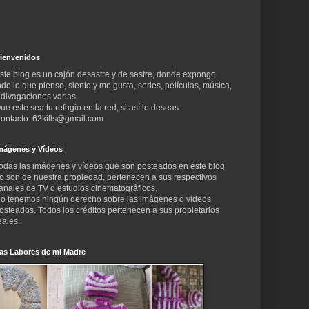
ienvenidos
ste blog es un cajón desastre y de sastre, donde expongo
odo lo que pienso, siento y me gusta, series, películas, música,
 divagaciones varias.
ue este sea tu refugio en la red, si así lo deseas.
ontacto: 62kills@gmail.com
mágenes y Vídeos
odas las imágenes y vídeos que son posteados en este blog
o son de nuestra propiedad, pertenecen a sus respectivos
anales de TV o estudios cinematográficos.
o tenemos ningún derecho sobre las imágenes o videos
osteados. Todos los créditos pertenecen a sus propietarios
eales.
as Labores de mi Madre