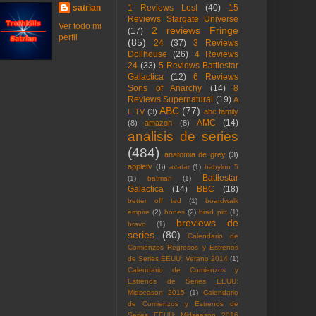
satrian
1 Reviews Lost
(40)
15
Reviews Stargate Universe
Ver todo mi
2 reviews Fringe
(17)
perfil
(85)
24
(37)
3 Reviews
Dollhouse
(26)
4 Reviews
24
(33)
5 Reviews Battlestar
Galactica
(12)
6 Reviews
Sons of Anarchy
(14)
8
Reviews Supernatural
(19)
A
ABC
(77)
E TV
(3)
abc family
AMC
(14)
(8)
amazon
(8)
analisis de series
(484)
anatomia de grey
(3)
appletv
(6)
avatar
(1)
babylon 5
Battlestar
(1)
batman
(1)
Galactica
(14)
BBC
(18)
better off ted
(1)
boardwalk
empire
(2)
bones
(2)
brad pitt
(1)
breviews de
bravo
(1)
series
(80)
Calendario de
Comienzos Regresos y Estrenos
de Series EEUU: Verano 2014
(1)
Calendario de Comienzos y
Estrenos de Series EEUU:
Midseason 2015
(1)
Calendario
de Comienzos y Estrenos de
Series EEUU: Midseason 2016