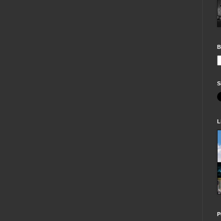
B
S
L
P