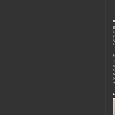
B
E
t
y
Q
C
I
T
n
c
N
p
r
L