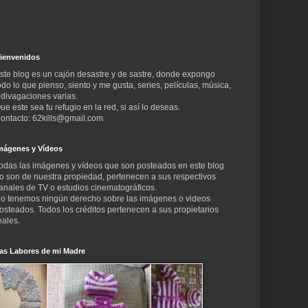
ienvenidos
ste blog es un cajón desastre y de sastre, donde expongo
odo lo que pienso, siento y me gusta, series, películas, música,
 divagaciones varias.
ue este sea tu refugio en la red, si así lo deseas.
ontacto: 62kills@gmail.com
mágenes y Vídeos
odas las imágenes y vídeos que son posteados en este blog
o son de nuestra propiedad, pertenecen a sus respectivos
anales de TV o estudios cinematográficos.
o tenemos ningún derecho sobre las imágenes o videos
osteados. Todos los créditos pertenecen a sus propietarios
eales.
as Labores de mi Madre