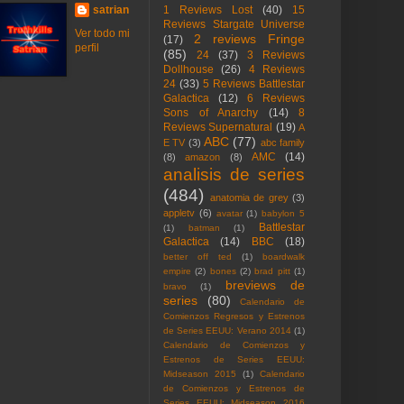
satrian
1 Reviews Lost
(40)
15
Reviews Stargate Universe
Ver todo mi
2 reviews Fringe
(17)
perfil
(85)
24
(37)
3 Reviews
Dollhouse
(26)
4 Reviews
24
(33)
5 Reviews Battlestar
Galactica
(12)
6 Reviews
Sons of Anarchy
(14)
8
Reviews Supernatural
(19)
A
ABC
(77)
E TV
(3)
abc family
AMC
(14)
(8)
amazon
(8)
analisis de series
(484)
anatomia de grey
(3)
appletv
(6)
avatar
(1)
babylon 5
Battlestar
(1)
batman
(1)
Galactica
(14)
BBC
(18)
better off ted
(1)
boardwalk
empire
(2)
bones
(2)
brad pitt
(1)
breviews de
bravo
(1)
series
(80)
Calendario de
Comienzos Regresos y Estrenos
de Series EEUU: Verano 2014
(1)
Calendario de Comienzos y
Estrenos de Series EEUU:
Midseason 2015
(1)
Calendario
de Comienzos y Estrenos de
Series EEUU: Midseason 2016