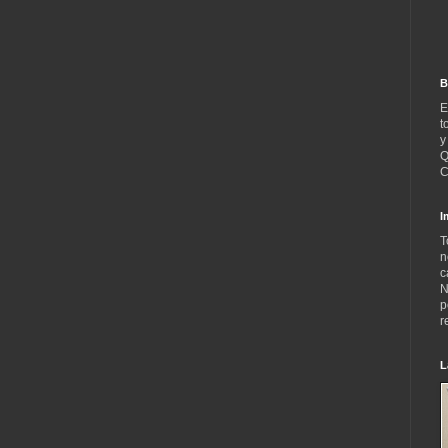
B
E
t
y
Q
C
I
T
n
c
N
p
r
L