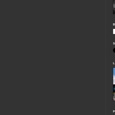
B
S
L
P