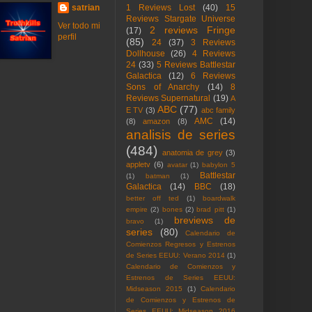
satrian
1 Reviews Lost
(40)
15
Reviews Stargate Universe
Ver todo mi
2 reviews Fringe
(17)
perfil
(85)
24
(37)
3 Reviews
Dollhouse
(26)
4 Reviews
24
(33)
5 Reviews Battlestar
Galactica
(12)
6 Reviews
Sons of Anarchy
(14)
8
Reviews Supernatural
(19)
A
ABC
(77)
E TV
(3)
abc family
AMC
(14)
(8)
amazon
(8)
analisis de series
(484)
anatomia de grey
(3)
appletv
(6)
avatar
(1)
babylon 5
Battlestar
(1)
batman
(1)
Galactica
(14)
BBC
(18)
better off ted
(1)
boardwalk
empire
(2)
bones
(2)
brad pitt
(1)
breviews de
bravo
(1)
series
(80)
Calendario de
Comienzos Regresos y Estrenos
de Series EEUU: Verano 2014
(1)
Calendario de Comienzos y
Estrenos de Series EEUU:
Midseason 2015
(1)
Calendario
de Comienzos y Estrenos de
Series EEUU: Midseason 2016