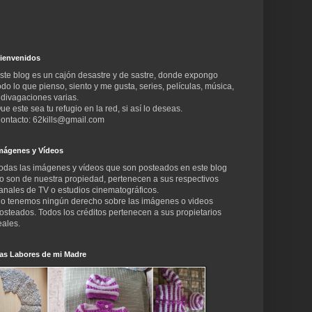
ienvenidos
ste blog es un cajón desastre y de sastre, donde expongo
odo lo que pienso, siento y me gusta, series, películas, música,
 divagaciones varias.
ue este sea tu refugio en la red, si así lo deseas.
ontacto: 62kills@gmail.com
mágenes y Vídeos
odas las imágenes y vídeos que son posteados en este blog
o son de nuestra propiedad, pertenecen a sus respectivos
anales de TV o estudios cinematográficos.
o tenemos ningún derecho sobre las imágenes o videos
osteados. Todos los créditos pertenecen a sus propietarios
eales.
as Labores de mi Madre