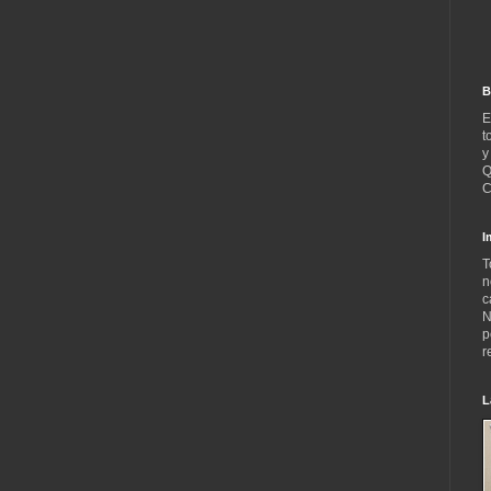
B
E
t
y
Q
C
I
T
n
c
N
p
r
L