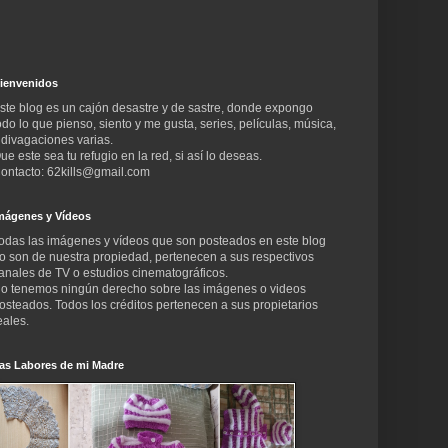
ienvenidos
ste blog es un cajón desastre y de sastre, donde expongo
odo lo que pienso, siento y me gusta, series, películas, música,
 divagaciones varias.
ue este sea tu refugio en la red, si así lo deseas.
ontacto: 62kills@gmail.com
mágenes y Vídeos
odas las imágenes y vídeos que son posteados en este blog
o son de nuestra propiedad, pertenecen a sus respectivos
anales de TV o estudios cinematográficos.
o tenemos ningún derecho sobre las imágenes o videos
osteados. Todos los créditos pertenecen a sus propietarios
eales.
as Labores de mi Madre