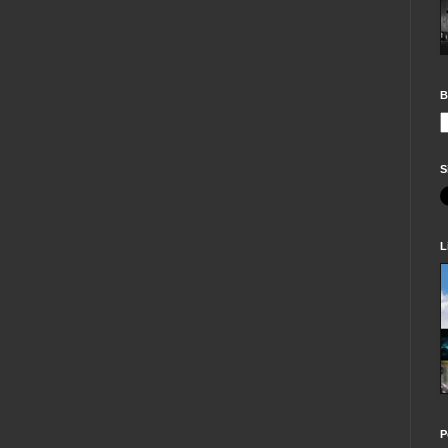
B
S
L
P