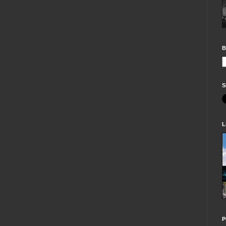
B
S
L
P