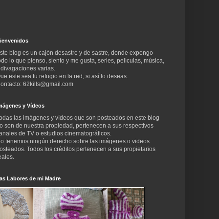
ienvenidos
ste blog es un cajón desastre y de sastre, donde expongo
odo lo que pienso, siento y me gusta, series, películas, música,
 divagaciones varias.
ue este sea tu refugio en la red, si así lo deseas.
ontacto: 62kills@gmail.com
mágenes y Vídeos
odas las imágenes y vídeos que son posteados en este blog
o son de nuestra propiedad, pertenecen a sus respectivos
anales de TV o estudios cinematográficos.
o tenemos ningún derecho sobre las imágenes o videos
osteados. Todos los créditos pertenecen a sus propietarios
eales.
as Labores de mi Madre