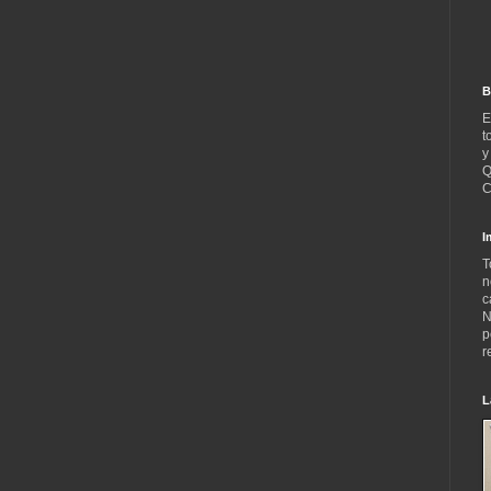
B
E
t
y
Q
C
I
T
n
c
N
p
r
L