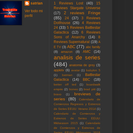
satrian
1 Reviews Lost
(40)
15
Reviews Stargate Universe
Ver todo mi
2 reviews Fringe
(17)
perfil
(85)
24
(37)
3 Reviews
Dollhouse
(26)
4 Reviews
24
(33)
5 Reviews Battlestar
Galactica
(12)
6 Reviews
Sons of Anarchy
(14)
8
Reviews Supernatural
(19)
A
ABC
(77)
E TV
(3)
abc family
AMC
(14)
(8)
amazon
(8)
analisis de series
(484)
anatomia de grey
(3)
appletv
(6)
avatar
(1)
babylon 5
Battlestar
(1)
batman
(1)
Galactica
(14)
BBC
(18)
better off ted
(1)
boardwalk
empire
(2)
bones
(2)
brad pitt
(1)
breviews de
bravo
(1)
series
(80)
Calendario de
Comienzos Regresos y Estrenos
de Series EEUU: Verano 2014
(1)
Calendario de Comienzos y
Estrenos de Series EEUU:
Midseason 2015
(1)
Calendario
de Comienzos y Estrenos de
Series EEUU: Midseason 2016