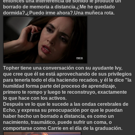
entonces una inter
ferencia de sonido le produce un
borrado de memoria a distancia.¿Me he quedado
dormida?,¿Puedo irme ahora?.Una muñeca rota.
Topher tiene una conversación con su ayudante Ivy,
que cree que él se está aprovechando de sus privilegios
para tenerla todo el día haciendo recados, y él le dice "la
humildad forma parte del proceso de aprend
izaje,
primero te rompo y luego te reconstruyo, exactamente
lo que hace con l
os acti
vos.
Después ve lo que le sucede a las ondas
cerebrales de
Echo, y expresa su preocupación por que le puedan
haber hecho un borrado
a distancia, es como un
nacimiento, traumático, puede sufrir un coma, o
comportarse como Carrie en el día de la graduación.