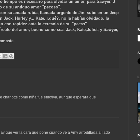
o tiempo es necesario para olvidar un amor, para Sawyer, 3
tro de su antiguo amor "pecoso".
 con su amada rubia, llamada urgente de Jin, sube en un Jeep
n Jack, Hurley y... Kate, ¿qué?, no la habías olvidado, la
en con rapidez ante la cercanía de su "pecas".
rculo del amor, bueno como sea, Jack, Kate,Juliet, y Sawyer,
B
Namaste.
S
L
e charlotte como niña fue emotiva, aunque esperara que
hay que ver la cara que pone cuando ve a Amy arrodillada al lado
P