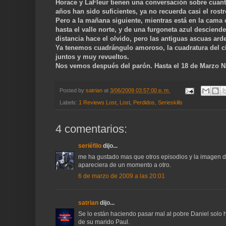
Horace y LaFleur tienen una conversación sobre cuant
años han sido suficientes, ya no recuerda casi el ros
Pero a la mañana siguiente, mientras está en la cama
hasta el valle norte, y de una furgoneta azul desciende
distancia hace el olvido, pero las antiguas ascuas ard
Ya tenemos cuadrángulo amoroso, la cuadratura del cí
juntos y muy revueltos.
Nos vemos después del parón. Hasta el 18 de Marzo 
Posted by
satrian
at
3/06/2009 03:57:00 p. m.
Labels:
1 Reviews Lost
,
Lost
,
Perdidos
,
Serieskills
4 comentarios:
seriéfilo
dijo...
me ha gustado mas que otros episodios y la imagen d
apareciera de un momento a otro.
6 de marzo de 2009 a las 20:01
satrian
dijo...
Se lo están haciendo pasar mal al pobre Daniel solo 
de su marido Paul.