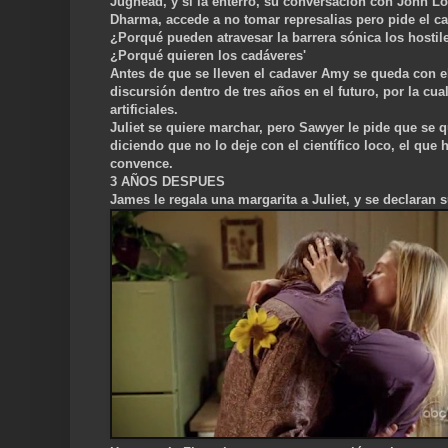
Jughead, y si la enterró, su conversación con John Lo
Dharma, accede a no tomar represalias pero pide el ca
¿Porqué pueden atravesar la barrera só
nica los hostil
¿Porqué quieren los cadáveres'
Antes de que se lleven el cadaver Amy se queda con el
discursión dentro de tres años en el futuro, por la cu
artificiales.
Juliet se quiere marchar, pero Sa
wyer le pide que se q
diciendo que no lo deje con el científico loco, el que h
convence.
3 AÑOS DESPUES
James le regala una margarita a Juliet, y se declaran 