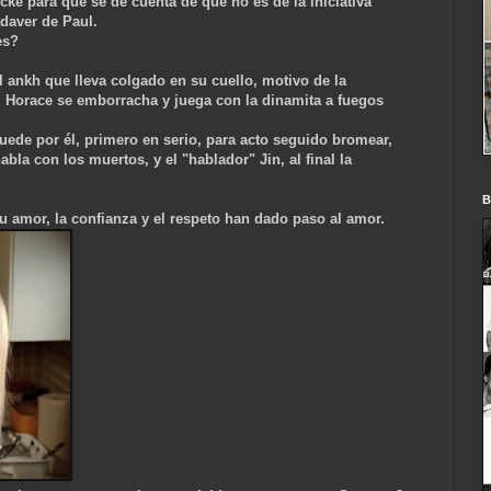
cke para que se de cuenta de que no es de la iniciativa
daver de Paul.
es?
 ankh que lleva colgado en su cuello, motivo de la
al Horace se emborracha y juega con la dinamita a fuegos
uede por él, primero en serio, para acto seguido bromear,
abla con los muertos, y el "hablador" Jin, al final la
B
su amor, la confianza y el respeto han dado
paso al amor.