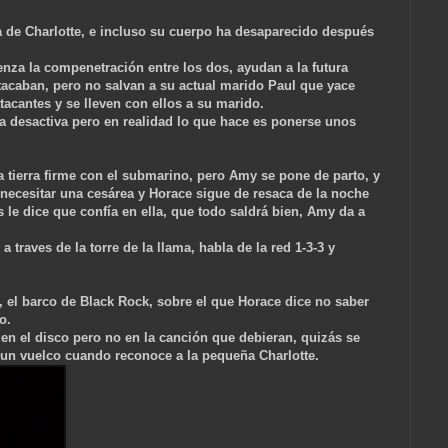
a de Charlotte, e incluso su cuerpo ha desaparecido después
enza la compenetración entre los dos, ayudan a la futura
acaban, pero no salvan a su actual marido Paul que yace
atacantes y se lleven con ellos a su marido.
a desactiva pero en realidad lo que hace es ponerse unos
a tierra firme con el submarino, pero Amy se pone de parto, y
 necesitar una cesárea y Horace sigue
de resaca de la noche
s le dice q
ue confía en ella, que todo saldrá bien, Amy da a
 traves de la torre de la llama, habla de la red 1-3-3 y
, el barco de Black Rock, sobre el que Horace dice no saber
o.
 en el disco pero no en la canción que debieran, quizás se
a un vuelco cuando reconoce a la pequeña
Charlotte.