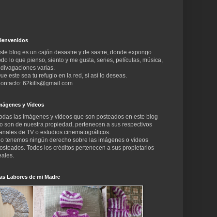
ienvenidos
ste blog es un cajón desastre y de sastre, donde expongo
odo lo que pienso, siento y me gusta, series, películas, música,
 divagaciones varias.
ue este sea tu refugio en la red, si así lo deseas.
ontacto: 62kills@gmail.com
mágenes y Vídeos
odas las imágenes y vídeos que son posteados en este blog
o son de nuestra propiedad, pertenecen a sus respectivos
anales de TV o estudios cinematográficos.
o tenemos ningún derecho sobre las imágenes o videos
osteados. Todos los créditos pertenecen a sus propietarios
eales.
as Labores de mi Madre