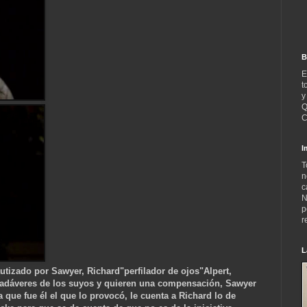
B
E
t
y
Q
C
I
T
n
c
N
p
r
L
tizado por Sawyer, Richard"perfilador de ojos"Alpert,
 cadáveres de los suyos y quieren una compensación, Sawyer
 que fue él el que lo provocó, le cuenta a Richard lo de