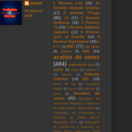
satrian
1 Reviews Lost
(40)
15
Reviews Stargate Universe
Ver todo mi
2 reviews Fringe
(17)
perfil
(85)
24
(37)
3 Reviews
Dollhouse
(26)
4 Reviews
24
(33)
5 Reviews Battlestar
Galactica
(12)
6 Reviews
Sons of Anarchy
(14)
8
Reviews Supernatural
(19)
A
ABC
(77)
E TV
(3)
abc family
AMC
(14)
(8)
amazon
(8)
analisis de series
(484)
anatomia de grey
(3)
appletv
(6)
avatar
(1)
babylon 5
Battlestar
(1)
batman
(1)
Galactica
(14)
BBC
(18)
better off ted
(1)
boardwalk
empire
(2)
bones
(2)
brad pitt
(1)
breviews de
bravo
(1)
series
(80)
Calendario de
Comienzos Regresos y Estrenos
de Series EEUU: Verano 2014
(1)
Calendario de Comienzos y
Estrenos de Series EEUU:
Midseason 2015
(1)
Calendario
de Comienzos y Estrenos de
Series EEUU: Midseason 2016