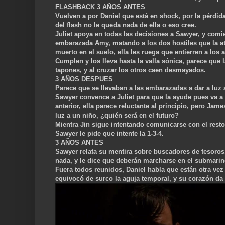
FLASHBACK 3 AÑOS ANTES
Vuelven a por Daniel que está en shock, po
r la pérdid
del flash no le queda nada de ella o eso cree.
Juliet apoya en todas las decisiones a Sawyer, y comi
embarazada Amy, matando a los dos hostiles que la at
muerto en el suelo, ella les ruega que entierren a los 
Cumplen y los lleva hasta la valla sónica, parece
que l
tapones, y al cruzar los otros caen desmayados.
3 AÑOS DESPUES
Parece que se llevaban a las embarazadas a dar a luz 
Sawyer convence a J
uliet para que la ayude pues va a
anterior, ella parece reluctante al principio, pero Jame
luz a un niño, ¿quién será en el futuro?
Mientra Jin sigue intentando comunicarse con el resto a
Sawyer le pide
que intente la 1-3-4.
3 AÑOS ANTES
Sawyer relata su mentira sobre buscado
res de tesoros
nada, y le dice que deberán marcharse en el submarin
Fuera todos reunidos, Daniel habla que están
otra vez
equivocó de surco la aguja temporal, y su corazón d