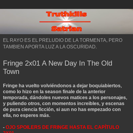
EL RAYO ES EL PRELUDIO DE LA TORMENTA, PERO
TAMBIEN APORTA LUZ A LA OSCURIDAD.
Fringe 2x01 A New Day In The Old
Town
Fringe ha vuelto volviéndonos a dejar boquiabiertos,
como lo hizo en la season finale de la anterior
temporada, dándoles nuevos matices a los pers
onajes,
y puliendo otros, con momentos increibles, y escenas
de pura ciencia fi
c
ción
, si aun no has empezado con
ella, no esperes más.
-
OJO SPOILERS DE FRINGE HASTA EL CAPÍTULO