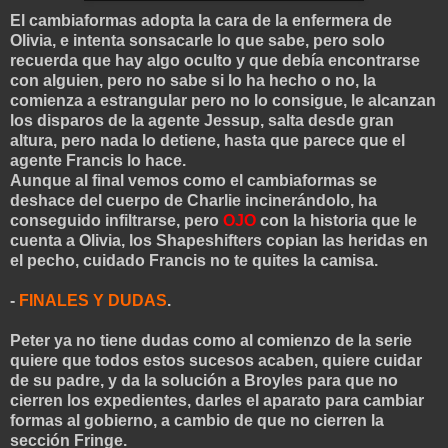
El cambiaformas adopta la cara de la enfermera de
Olivia, e intenta sonsacarle lo que sabe, pero solo
recuerda que hay algo oculto y que debía encontrarse
con alguien, pero no sabe si lo ha hecho o no, la
comienza a estrangular pero no lo consigue, le alcanzan
los disparos de la agente Jessup, salta desde gran
altura, pero nada lo detiene, hasta que parece que el
agente Francis lo hace.
Aunque al final vemos como el cambiaform
as se
deshace del cuerpo de Charlie incinerándolo, ha
conseguido infiltrarse, pero
OJO
con la historia que le
cuenta a Olivia, los Shapeshifters copian las heridas en
el pecho, cuidado Francis no te quites la camisa.
-
FINALES Y DUDAS
.
Peter ya no tiene dudas como al comienzo de l
a serie
quiere que todos estos sucesos acaben, quiere cuidar
de su padre, y da la solución a Broyles para que no
cierren los expedi
entes, darles el aparato para cambiar
formas al gob
ierno, a cambio de que no cierren la
sección Fringe.