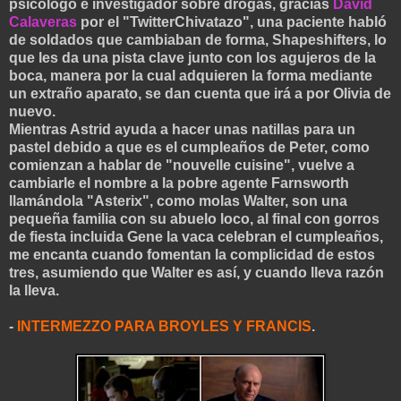
psicólogo e investigador sobre drogas, gracias
David
Calaveras
por el "TwitterChivatazo", una paciente habló
de soldados que cambiaban de forma, Shapeshifters, lo
que les da una pista clave junto
con los agujeros de la
boca, manera por la cual adquieren la forma mediante
un extraño
a
parato, se dan cuenta que irá a por Olivia de
nuevo.
Mientras Astrid ayuda a hacer unas natillas para un
pastel debido a que es el cumpleaños de Peter, como
comienzan a hablar de "nouvelle cuisine", vuelve a
cambiarle el nombre a la pobre agente Farnsworth
llamándola "Aster
ix", como molas Walter, son una
pequeña familia con su abuelo loco, al final con gorros
de fiesta incluida Gene la vaca celebran el cumpleaños,
me encanta cuando fomentan la comp
licidad de estos
tres, asumiendo que Walter es así, y cuando lleva razón
la lleva.
-
INTERMEZZO PARA BROYLES Y FRANCIS
.