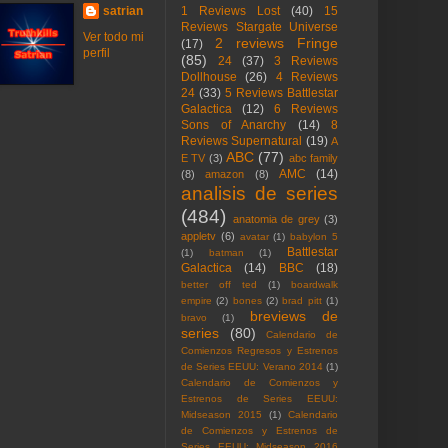
satrian
1 Reviews Lost
(40)
15
Reviews Stargate Universe
Ver todo mi
2 reviews Fringe
(17)
perfil
(85)
24
(37)
3 Reviews
Dollhouse
(26)
4 Reviews
24
(33)
5 Reviews Battlestar
Galactica
(12)
6 Reviews
Sons of Anarchy
(14)
8
Reviews Supernatural
(19)
A
ABC
(77)
E TV
(3)
abc family
AMC
(14)
(8)
amazon
(8)
analisis de series
(484)
anatomia de grey
(3)
appletv
(6)
avatar
(1)
babylon 5
Battlestar
(1)
batman
(1)
Galactica
(14)
BBC
(18)
better off ted
(1)
boardwalk
empire
(2)
bones
(2)
brad pitt
(1)
breviews de
bravo
(1)
series
(80)
Calendario de
Comienzos Regresos y Estrenos
de Series EEUU: Verano 2014
(1)
Calendario de Comienzos y
Estrenos de Series EEUU:
Midseason 2015
(1)
Calendario
de Comienzos y Estrenos de
Series EEUU: Midseason 2016