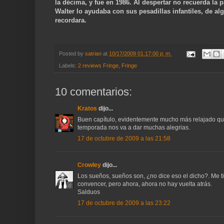
la décima, y fue en 1986. Al despertar no recuerda la p
Walter lo ayudaba con sus pesadillas infantiles, de a
recordara.
Posted by
satrian
at
10/17/2009 01:17:00 p. m.
Labels:
2 reviews Fringe
,
Fringe
10 comentarios:
Kratos
dijo...
Buen capítulo, evidentemente mucho más relajado que
temporada nos va a dar muchas alegrias.
17 de octubre de 2009 a las 21:58
Crowley
dijo...
Los sueños, sueños son, ¿no dice eso el dicho?. Me ti
convencer, pero ahora, ahora no hay vuelta atrás.
Salduos
17 de octubre de 2009 a las 23:22