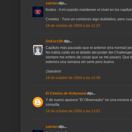
satrian
dijo...
Kratos - A mí cuando mantienen el nivel en los capítu
Crowley - Tuvo un comienzo algo dubitativo, pero cua
18 de octubre de 2009 a las 11:24
OsKar108
dijo...
Capítulo más pausado que el anterior (era normal) p
No había caído en el detalle del poster del Challenger
siempre me entero de cosas que se me pasan). Que bu
estemos una semana sin serie pero bueno.
¡Saludos!
18 de octubre de 2009 a las 12:59
El Cinema de Hollywood
dijo...
Y de nuevo aparece "El Observador" en una escena en 
consulta.
18 de octubre de 2009 a las 13:01
satrian
dijo...