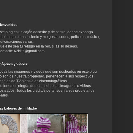
ienvenidos
ste blog es un cajón desastre y de sastre, donde expongo
odo lo que pienso, siento y me gusta, series, películas, música,
 divagaciones varias.
ue este sea tu refugio en la red, si así lo deseas.
ontacto: 62kills@gmail.com
mágenes y Vídeos
odas las imágenes y vídeos que son posteados en este blog
o son de nuestra propiedad, pertenecen a sus respectivos
anales de TV o estudios cinematográficos.
o tenemos ningún derecho sobre las imágenes o videos
osteados. Todos los créditos pertenecen a sus propietarios
eales.
as Labores de mi Madre