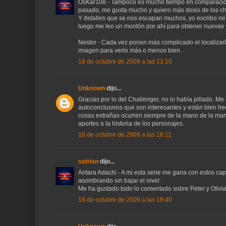
OsKar108 - Tampoco es mucho tiempo en comparación
pasado, me gusta mucho y quiero más dosis de los ch
Y detalles que se nos escapan muchos, yo escribo mi 
luego me leo un montón por ahí para obtener nuevas v
Nestor - Cada vez ponen más complicado el localizarl
imagen para verlo más o menos bien.
18 de octubre de 2009 a las 13:10
Unknown
dijo...
Gracias por lo del Challenger, no lo había pillado. Me
autoconclusivos que son interesantes y están bien h
cosas extrañas ocurren siempre de la mano de la man
aportes a la historia de los personajes.
18 de octubre de 2009 a las 18:11
satrian
dijo...
Antara Adachi - A mi esta serie me gana con estos cap
asombrando sin bajar el nivel.
Me ha gustado todo lo comentado sobre Peter y Olivia
18 de octubre de 2009 a las 19:40