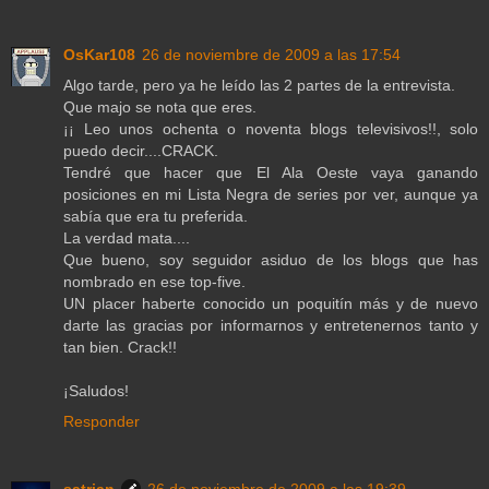
OsKar108
26 de noviembre de 2009 a las 17:54
Algo tarde, pero ya he leído las 2 partes de la entrevista.
Que majo se nota que eres.
¡¡ Leo unos ochenta o noventa blogs televisivos!!, solo
puedo decir....CRACK.
Tendré que hacer que El Ala Oeste vaya ganando
posiciones en mi Lista Negra de series por ver, aunque ya
sabía que era tu preferida.
La verdad mata....
Que bueno, soy seguidor asiduo de los blogs que has
nombrado en ese top-five.
UN placer haberte conocido un poquitín más y de nuevo
darte las gracias por informarnos y entretenernos tanto y
tan bien. Crack!!
¡Saludos!
Responder
satrian
26 de noviembre de 2009 a las 19:39