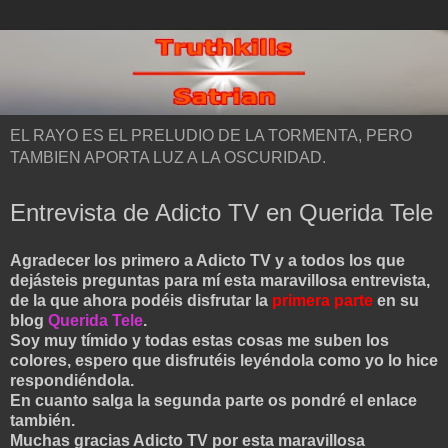
EL RAYO ES EL PRELUDIO DE LA TORMENTA, PERO
TAMBIEN APORTA LUZ A LA OSCURIDAD.
Entrevista de Adicto TV en Querida Tele
Agradecer los primero a Adicto TV y a todos los que
dejásteis preguntas para mí esta maravillosa entrevista,
de la que ahora podéis disfrutar la
primera parte
en su
blog
Querida Tele
.
Soy muy tímido y todas estas cosas me suben los
colores, espero que disfrutéis leyéndola como yo lo hice
respondiéndola.
En cuanto salga la segunda parte os pondré el enlace
también.
Muchas gracias Adicto TV por esta maravillosa