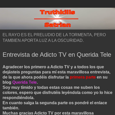
EL RAYO ES EL PRELUDIO DE LA TORMENTA, PERO
TAMBIEN APORTA LUZ A LA OSCURIDAD.
Entrevista de Adicto TV en Querida Tele
Agradecer los primero a Adicto TV y a todos los que
dejásteis preguntas para mí esta maravillosa entrevista,
de la que ahora podéis disfrutar la
primera parte
en su
blog
Querida Tele
.
Soy muy tímido y todas estas cosas me suben los
colores, espero que disfrutéis leyéndola como yo lo hice
respondiéndola.
En cuanto salga la segunda parte os pondré el enlace
también.
Muchas gracias Adicto TV por esta maravillosa