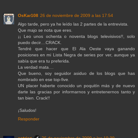
OsKar108
26 de noviembre de 2009 a las 17:54
Algo tarde, pero ya he leído las 2 partes de la entrevista.
Que majo se nota que eres.
¡¡ Leo unos ochenta o noventa blogs televisivos!!, solo
puedo decir....CRACK.
Tendré que hacer que El Ala Oeste vaya ganando
posiciones en mi Lista Negra de series por ver, aunque ya
sabía que era tu preferida.
La verdad mata....
Que bueno, soy seguidor asiduo de los blogs que has
nombrado en ese top-five.
UN placer haberte conocido un poquitín más y de nuevo
darte las gracias por informarnos y entretenernos tanto y
tan bien. Crack!!
¡Saludos!
Responder
satrian
26 de noviembre de 2009 a las 19:39