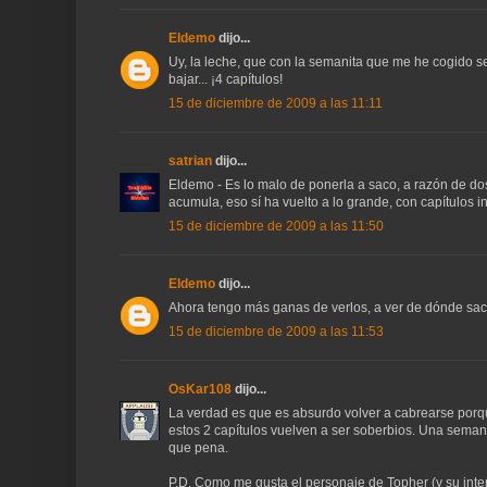
Eldemo
dijo...
Uy, la leche, que con la semanita que me he cogido 
bajar... ¡4 capítulos!
15 de diciembre de 2009 a las 11:11
satrian
dijo...
Eldemo - Es lo malo de ponerla a saco, a razón de do
acumula, eso sí ha vuelto a lo grande, con capítulos in
15 de diciembre de 2009 a las 11:50
Eldemo
dijo...
Ahora tengo más ganas de verlos, a ver de dónde sac
15 de diciembre de 2009 a las 11:53
OsKar108
dijo...
La verdad es que es absurdo volver a cabrearse porqu
estos 2 capítulos vuelven a ser soberbios. Una seman
que pena.
P.D. Como me gusta el personaje de Topher (y su inte