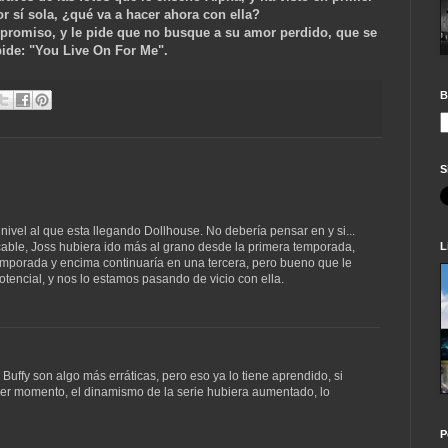
 sí sola, ¿qué va a hacer ahora con ella?
promiso, y le pide que no busque a su amor perdido, que se
pide: "You Live On For Me".
B
S
nivel al que esta llegando Dollhouse. No debería pensar en y si...
L
 cable, Joss hubiera ido más al grano desde la primera temporada,
temporada y encima continuaría en una tercera, pero bueno que le
tencial, y nos lo estamos pasando de vicio con ella.
Buffy son algo más erráticas, pero eso ya lo tiene aprendido, si
mer momento, el dinamismo de la serie hubiera aumentado, lo
P