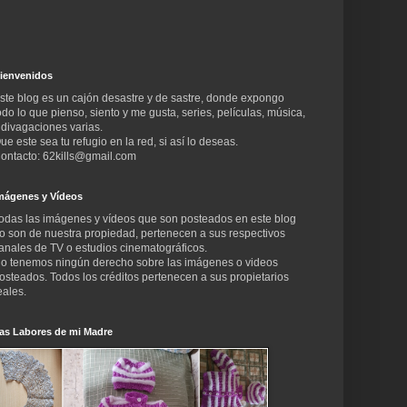
ienvenidos
ste blog es un cajón desastre y de sastre, donde expongo
odo lo que pienso, siento y me gusta, series, películas, música,
 divagaciones varias.
ue este sea tu refugio en la red, si así lo deseas.
ontacto: 62kills@gmail.com
mágenes y Vídeos
odas las imágenes y vídeos que son posteados en este blog
o son de nuestra propiedad, pertenecen a sus respectivos
anales de TV o estudios cinematográficos.
o tenemos ningún derecho sobre las imágenes o videos
osteados. Todos los créditos pertenecen a sus propietarios
eales.
as Labores de mi Madre