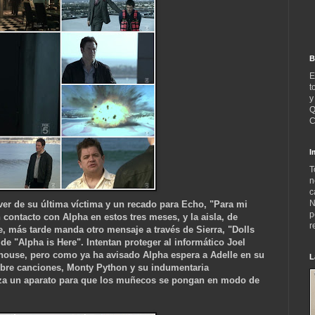
B
E
t
y
Q
C
I
T
n
c
N
ver de su última víctima y un recado para Echo, "Para mi
p
ontacto con Alpha en estos tres meses, y la aisla, de
r
, más tarde manda otro mensaje a través de Sierra, "Dolls
de "Alpha is Here". Intentan proteger al informático Joel
lhouse, pero como ya ha avisado Alpha espera a Adelle en su
L
bre canciones, Monty Python y su indumentaria
liza un aparato para que los muñecos se po
ngan en modo de