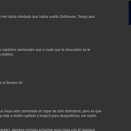
se me había olvidado que había vuelto Dollhouse. Tengo que
s capítulos semanales que a nada que te descuides se te
creibles.
o el tiempo xD
e haya sido cancelada en lugar de solo disfrutarla, pero es que
a más a doble capítulo y luego3 para despedirnos, me repito,
rprete), siempre consigo echarme unas risas con él (aunque