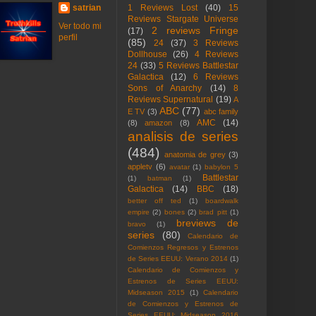
satrian
1 Reviews Lost
(40)
15
Reviews Stargate Universe
Ver todo mi
2 reviews Fringe
(17)
perfil
(85)
24
(37)
3 Reviews
Dollhouse
(26)
4 Reviews
24
(33)
5 Reviews Battlestar
Galactica
(12)
6 Reviews
Sons of Anarchy
(14)
8
Reviews Supernatural
(19)
A
ABC
(77)
E TV
(3)
abc family
AMC
(14)
(8)
amazon
(8)
analisis de series
(484)
anatomia de grey
(3)
appletv
(6)
avatar
(1)
babylon 5
Battlestar
(1)
batman
(1)
Galactica
(14)
BBC
(18)
better off ted
(1)
boardwalk
empire
(2)
bones
(2)
brad pitt
(1)
breviews de
bravo
(1)
series
(80)
Calendario de
Comienzos Regresos y Estrenos
de Series EEUU: Verano 2014
(1)
Calendario de Comienzos y
Estrenos de Series EEUU:
Midseason 2015
(1)
Calendario
de Comienzos y Estrenos de
Series EEUU: Midseason 2016