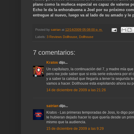
plano como la muñeca especial es capaz de valerse por
Echo le da la enhorabuena a Joel por su próximo com
entregue al nuevo, luego va al lado de su amado y le 
Posted by
satrian
at
12/14/2009 05:08:00 p. m.
Labels:
3 Reviews Dollhouse
,
Dollhouse
7 comentarios:
Kratos
dijo...
Un capítulazo, la continuación del 7, y madre mía que 
pero me jode saber que si esta serie estuviera por el
y a saber la calidad que llegaría a tener la segunda 
vamos a hacer. Dollhouse esta explotando ahora su po
14 de diciembre de 2009 a las 21:26
satrian
dijo...
Kratos - Las primeras temporadas de Joss, lo digo por 
le hubieran dejado hacer lo que quería desde un pri
mismo que la audiencia.
15 de diciembre de 2009 a las 9:29