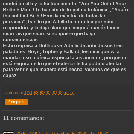
confió en ella y lo ha traicionado, "Are You Out of Your
Brittish Mind / Te has ido de tu pelota británica", "You´re
the coldest Bi..h / Eres la más fría de todas las
perracas", tras lo que Adelle lo abofetea por niño
respondón, y le deja claro que seguirá sus órdenes
sean las que sean, si no quiere que haya
consecuencias.
Echo regresa a Dollhouse, Adelle delante de sus tres
paladines, Boyd, Topher y Ballard, les dice que va a
mandar a su muñeca especial a aislamiento, porque no
está segura de lo que el exterior le ha podido afectar,
para ver de que madera está hecha, veamos de que es
capaz.
satrian
at
12/13/2009 03:01:00 p. m.
Compartir
11 comentarios:
OsKar108
13 de diciembre de 2009 a las 18:50