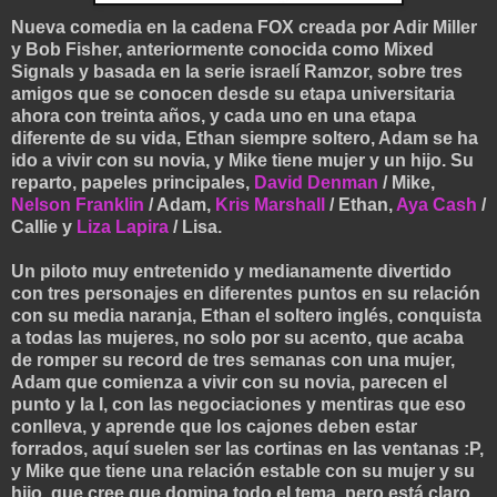
Nueva comedia en la cadena FOX creada por Adir Miller
y Bob Fisher, anteriormente conocida como Mixed
Signals y basada en la serie israelí Ramzor, sobre tres
amigos que se conocen desde su etapa universitaria
ahora con treinta años, y cada uno en una etapa
diferente de su vida, Ethan siempre soltero, Adam se ha
ido a vivir con su novia, y Mike tiene mujer y un hijo. Su
reparto, papeles principales,
David Denman
/ Mike,
Nelson Franklin
/ Adam,
Kris Marshall
/ Ethan,
Aya Cash
/
Callie y
Liza Lapira
/ Lisa.
Un piloto muy entretenido y medianamente divertido
con tres personajes en diferentes puntos en su relación
con su media naranja, Ethan el soltero inglés, conquista
a todas las mujeres, no solo por su acento, que acaba
de romper su record de tres semanas con una mujer,
Adam que comienza a vivir con su novia, parecen el
punto y la I, con las negociaciones y mentiras que eso
conlleva, y aprende que los cajones deben estar
forrados, aquí suelen ser las cortinas en las ventanas :P,
y Mike que tiene una relación estable con su mujer y su
hijo, que cree que domina todo el tema, pero está claro