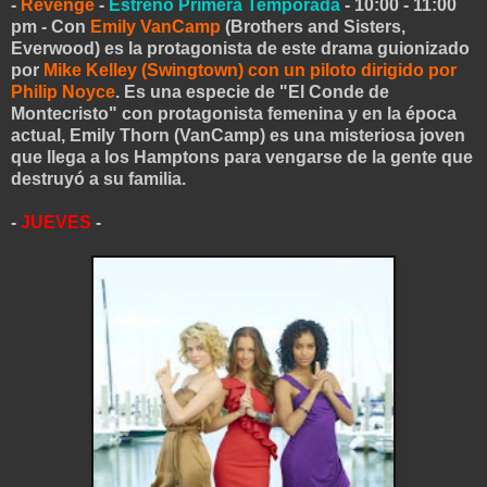
-
Revenge
-
Estreno Primera Temporada
- 10:00 - 11:00
pm - Con
Emily VanCamp
(Brothers and Sisters,
Everwood) es la protagonista de este drama guionizado
por
Mike Kelley (Swingtown) con un piloto dirigido por
Philip Noyce
. Es una especie de "El Conde de
Montecristo" con protagonista femenina y en la época
actual, Emily Thorn (VanCamp) es una misteriosa joven
que llega a los Hamptons para vengarse de la gente que
destruyó a su familia.
-
JUEVES
-