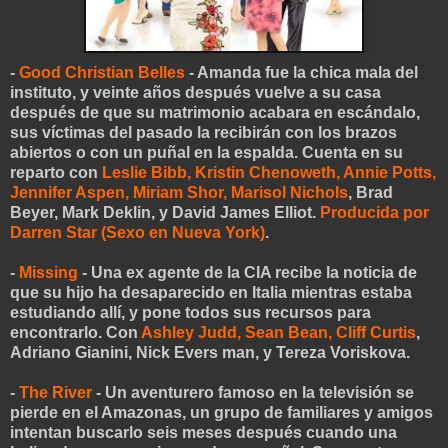
-
Good Christian Belles
- Amanda fue la chica mala del
instituto, y veinte años después vuelve a su casa
después de que su matrimonio acabara en escándalo,
sus víctimas del pasado la recibirán con los brazos
abiertos o con un puñal en la espalda. Cuenta en su
reparto con
Leslie Bibb, Kristin Chenoweth, Annie Potts,
Jennifer Aspen, Miriam Shor, Marisol Nichols
, Brad
Beyer, Mark Deklin, y David James Elliot.
Producida por
Darren Star (Sexo en Nueva York)
.
-
Missing
- Una ex agente de la CIA recibe la noticia de
que su hijo ha desaparecido en Italia mientras estaba
estudiando allí, y pone todos sus recursos para
encontrarlo. Con
Ashley Judd, Sean Bean, Cliff Curtis
,
Adriano Gianini, Nick Evers man, y Tereza Voriskova.
-
The River
- Un aventurero famoso en la televisión se
pierde en el Amazonas, un grupo de familiares y amigos
intentan buscarlo seis meses después cuando una