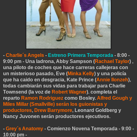
-
Charlie´s Angels
-
Estreno Primera Temporada
- 8:00 -
9:00 pm - Una ladrona, Abby Sampson (
Rachael Taylor
) ,
una piloto de coches que hace carreras callejeras con
un misterioso pasado, Eve (
Minka Kelly
) y una policía
que ha caido en desgracia, Kate Prince (
Annie Ilonzeh
),
todas cambiarán sus vidas para trabajar para Charlie
Townsend (la voz de
Robert Wagner
). completa el
reparto
Ramon Rodriguez
como Bosley.
Alfred Gough y
Miles Millar (Smallville) serán los guionistas y
productores
,
Drew Barrymore
, Leonard Goldberg y
Nancy Juvonen serán productores ejecutivos.
-
Grey´s Anatomy
- Comienzo Novena Temporada - 9:00 -
10:00 pm -