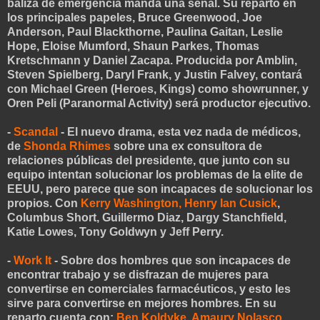
baliza de emergencia manda una señal. Su reparto en
los principales papeles, Bruce Greenwood, Joe
Anderson, Paul Blackthorne, Paulina Gaitan, Leslie
Hope, Eloise Mumford, Shaun Parkes, Thomas
Kretschmann y Daniel Zacapa. Producida por Amblin,
Steven Spielberg, Daryl Frank, y Justin Falvey, contará
con Michael Green (Heroes, Kings) como showrunner, y
Oren Peli (Paranormal Activity) será productor ejecutivo.
-
Scandal
- El nuevo drama, esta vez nada de médicos,
de
Shonda Rhimes
sobre una ex consultora de
relaciones públicas del presidente, que junto con su
equipo intentan solucionar los problemas de la elite de
EEUU, pero parece que son incapaces de solucionar los
propios. Con
Kerry Washington, Henry Ian Cusick
,
Columbus Short, Guillermo Diaz, Dargy Stanchfield,
Katie Lowes, Tony Goldwyn y Jeff Perry.
-
Work It
- Sobre dos hombres que son incapaces de
encontrar trabajo y se disfrazan de mujeres para
convertirse en comerciales farmacéuticos, y esto les
sirve para convertirse en mejores hombres. En su
reparto cuenta con:
Ben Koldyke, Amaury Nolasco
,