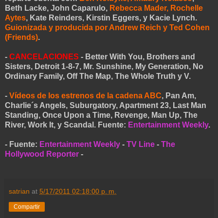
Beth Lacke, John Caparulo,
Rebecca Mader, Rochelle
Aytes
, Kate Reinders, Kirstin Eggers, y Kacie Lynch.
Guionizada y producida por Andrew Reich y Ted Cohen
(Friends)
.
-
CANCELACIONES
- Better With You, Brothers and
Sisters, Detroit 1-8-7, Mr. Sunshine, My Generation, No
Ordinary Family, Off The Map, The Whole Truth y V.
-
Vídeos de los estrenos de la cadena ABC
, Pan Am,
Charlie´s Angels, Suburgatory, Apartment 23, Last Man
Standing, Once Upon a Time, Revenge, Man Up, The
River, Work It, y Scandal. Fuente:
Entertainment Weekly
.
- Fuente:
Entertainment Weekly
-
TV Line
-
The
Hollywood Reporter
-
satrian
at
5/17/2011 02:18:00 p. m.
Compartir