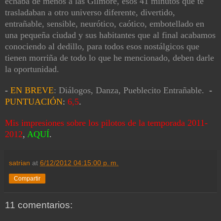
echaba de menos a las Gilmore, esos 41 minutos que te
trasladaban a otro universo diferente, divertido,
entrañable, sensible, neurótico, caótico, embotellado en
una pequeña ciudad y sus habitantes que al final acabamos
conociendo al dedillo, para todos esos nostálgicos que
tienen morriña de todo lo que he mencionado, deben darle
la oportunidad.
-
EN BREVE
: Diálogos, Danza, Pueblecito Entrañable.
-
PUNTUACIÓN
:
6,5
.
Mis impresiones sobre los pilotos de la temporada 2011-
2012
,
AQUÍ
.
satrian
at
6/12/2012 04:15:00 p. m.
Compartir
11 comentarios: