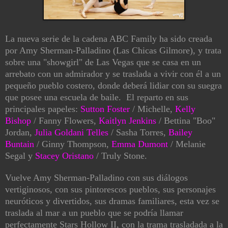
La nueva serie de la cadena ABC Family ha sido creada
por Amy Sherman-Palladino (Las Chicas Gilmore), y trata
sobre una "showgirl" de Las Vegas que se casa en un
arrebato con un admirador y se traslada a vivir con él a un
pequeño pueblo costero, donde deberá lidiar con su suegra
que posee una escuela de baile. El reparto en sus
principales papeles:
Sutton Foster
/ Michelle,
Kelly
Bishop
/ Fanny Flowers,
Kaitlyn Jenkins
/ Bettina "Boo"
Jordan,
Julia Goldani Telles
/ Sasha Torres,
Bailey
Buntain
/ Ginny Thompson,
Emma Dumont
/ Melanie
Segal y
Stacey Oristano
/ Truly Stone.
Vuelve Amy Sherman-Palladino con sus diálogos
vertiginosos, con sus pintorescos pueblos, sus personajes
neuróticos y divertidos, sus dramas familiares, esta vez se
traslada al mar a un pueblo que se podría llamar
perfectamente Stars Hollow II, con la trama trasladada a la