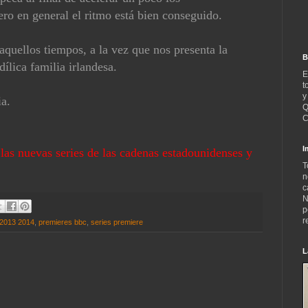
ero en general el ritmo está bien conseguido.
aquellos tiempos, a la vez que nos presenta la
B
dílica familia irlandesa.
E
t
y
ia.
Q
C
I
las nuevas series de las cadenas estadounidenses y
T
n
c
N
p
r
 2013 2014
,
premieres bbc
,
series premiere
L