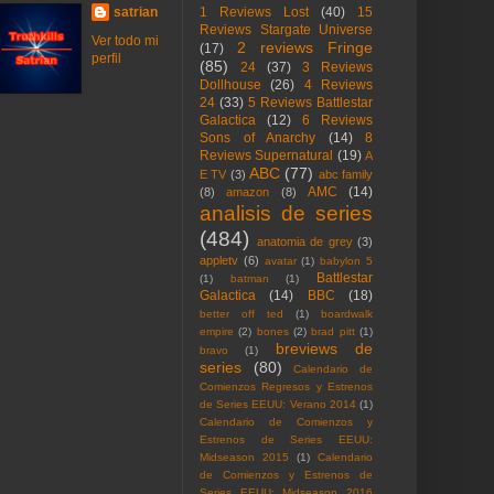
satrian
1 Reviews Lost
(40)
15
Reviews Stargate Universe
Ver todo mi
2 reviews Fringe
(17)
perfil
(85)
24
(37)
3 Reviews
Dollhouse
(26)
4 Reviews
24
(33)
5 Reviews Battlestar
Galactica
(12)
6 Reviews
Sons of Anarchy
(14)
8
Reviews Supernatural
(19)
A
ABC
(77)
E TV
(3)
abc family
AMC
(14)
(8)
amazon
(8)
analisis de series
(484)
anatomia de grey
(3)
appletv
(6)
avatar
(1)
babylon 5
Battlestar
(1)
batman
(1)
Galactica
(14)
BBC
(18)
better off ted
(1)
boardwalk
empire
(2)
bones
(2)
brad pitt
(1)
breviews de
bravo
(1)
series
(80)
Calendario de
Comienzos Regresos y Estrenos
de Series EEUU: Verano 2014
(1)
Calendario de Comienzos y
Estrenos de Series EEUU:
Midseason 2015
(1)
Calendario
de Comienzos y Estrenos de
Series EEUU: Midseason 2016