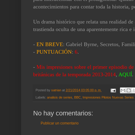
acontecimientos para contar toda la historia, p
Un drama histórico que relata una realidad de 
trastienda oculta de una aparentemente rica e i
-
EN BREVE
: Gabriel Byrne, Secretos, Famil
-
PUNTUACIÓN
:
6
.
-
Mis impresiones sobre el primer episodio de 
británicas de la temporada 2013-2014
,
AQUÍ
.
Posted by
satrian
at
2/21/2014 03:05:00 p. m.
Labels:
analisis de series
,
BBC
,
Impresiones Pilotos Nuevas Series
No hay comentarios:
Publicar un comentario