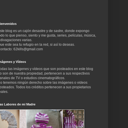
ienvenidos
ste blog es un cajón desastre y de sastre, donde expongo
odo lo que pienso, siento y me gusta, series, películas, música,
 divagaciones varias.
ue este sea tu refugio en la red, si así lo deseas.
ontacto: 62kills@gmail.com
mágenes y Vídeos
odas las imágenes y vídeos que son posteados en este blog
o son de nuestra propiedad, pertenecen a sus respectivos
anales de TV o estudios cinematográficos.
o tenemos ningún derecho sobre las imágenes o videos
osteados. Todos los créditos pertenecen a sus propietarios
eales.
as Labores de mi Madre