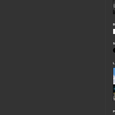
B
S
L
P