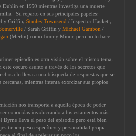
de Dublin en 1950 mientras investiga una muerte
milia. Su reparto en sus principales papeles:
hy Griffin,
Stanley Townsend
/ Inspector Hackett,
Somerville
/ Sarah Griffin y
Michael Gambon
/
rgan
(Merlin) como Jimmy Minor, pero no lo hace
primer episodio es otra visión sobre el mismo tema,
n este oscuro asunto a través de los secretos que
echosa lo lleva a una búsqueda de respuestas que se
 cercanas, mientras intenta exorcizar sus propios
tación nos transporta a aquella época de poder
 ser conocidas involucrando a los estamentos más
 Byrne lleva el peso del episodio pero está bien
jes tienen peso específico y personalidad propia
peca al final de acelerar un poco los