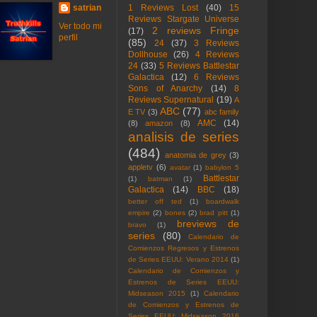
satrian
1 Reviews Lost
(40)
15
Reviews Stargate Universe
Ver todo mi
2 reviews Fringe
(17)
perfil
(85)
24
(37)
3 Reviews
Dollhouse
(26)
4 Reviews
24
(33)
5 Reviews Battlestar
Galactica
(12)
6 Reviews
Sons of Anarchy
(14)
8
Reviews Supernatural
(19)
A
ABC
(77)
E TV
(3)
abc family
AMC
(14)
(8)
amazon
(8)
analisis de series
(484)
anatomia de grey
(3)
appletv
(6)
avatar
(1)
babylon 5
Battlestar
(1)
batman
(1)
Galactica
(14)
BBC
(18)
better off ted
(1)
boardwalk
empire
(2)
bones
(2)
brad pitt
(1)
breviews de
bravo
(1)
series
(80)
Calendario de
Comienzos Regresos y Estrenos
de Series EEUU: Verano 2014
(1)
Calendario de Comienzos y
Estrenos de Series EEUU:
Midseason 2015
(1)
Calendario
de Comienzos y Estrenos de
Series EEUU: Midseason 2016