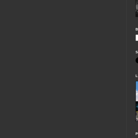
B
S
L
P