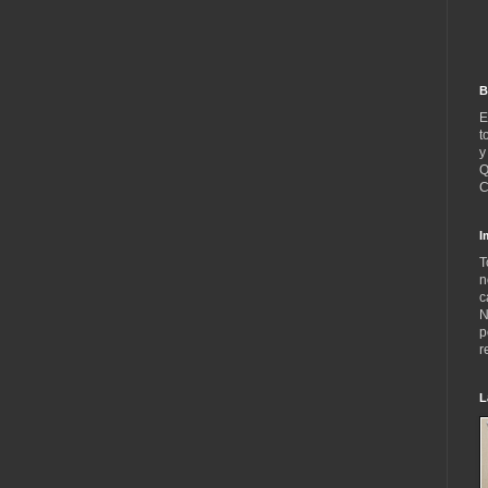
B
E
t
y
Q
C
I
T
n
c
N
p
r
L