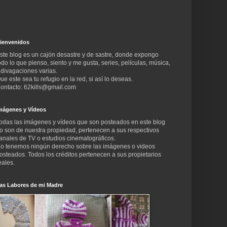
ienvenidos
ste blog es un cajón desastre y de sastre, donde expongo
odo lo que pienso, siento y me gusta, series, películas, música,
 divagaciones varias.
ue este sea tu refugio en la red, si así lo deseas.
ontacto: 62kills@gmail.com
mágenes y Vídeos
odas las imágenes y vídeos que son posteados en este blog
o son de nuestra propiedad, pertenecen a sus respectivos
anales de TV o estudios cinematográficos.
o tenemos ningún derecho sobre las imágenes o videos
osteados. Todos los créditos pertenecen a sus propietarios
eales.
as Labores de mi Madre