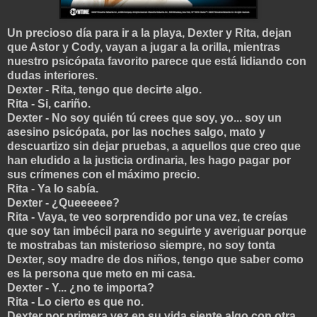
Un precioso día para ir a la playa, Dexter y Rita, dejan
que Astor y Cody, vayan a jugar a la orilla, mientras
nuestro psicópata favorito parece que está lidiando con
dudas interiores.
Dexter - Rita, tengo que decirte algo.
Rita - Si, cariño.
Dexter - No soy quién tú crees que soy, yo... soy un
asesino psicópata, por las noches salgo, mato y
descuartizo sin dejar pruebas, a aquellos que creo que
han eludido a la justicia ordinaria, les hago pagar por
sus crímenes con el máximo precio.
Rita - Ya lo sabía.
Dexter - ¿Queeeeee?
Rita - Vaya, te veo sorprendido por una vez, te creías
que soy tan imbécil para no seguirte y averiguar porque
te mostrabas tan misterioso siempre, no soy tonta
Dexter, soy madre de dos niños, tengo que saber como
es la persona que meto en mi casa.
Dexter - Y... ¿no te importa?
Rita - Lo cierto es que no.
Dexter por primera vez en su vida siente algo con otra