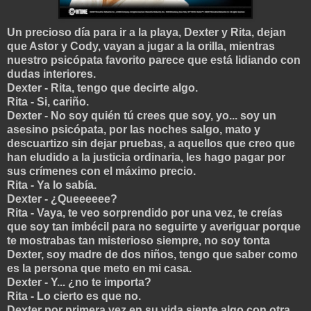
Un precioso día para ir a la playa, Dexter y Rita, dejan
que Astor y Cody, vayan a jugar a la orilla, mientras
nuestro psicópata favorito parece que está lidiando con
dudas interiores.
Dexter - Rita, tengo que decirte algo.
Rita - Si, cariño.
Dexter - No soy quién tú crees que soy, yo... soy un
asesino psicópata, por las noches salgo, mato y
descuartizo sin dejar pruebas, a aquellos que creo que
han eludido a la justicia ordinaria, les hago pagar por
sus crímenes con el máximo precio.
Rita - Ya lo sabía.
Dexter - ¿Queeeeee?
Rita - Vaya, te veo sorprendido por una vez, te creías
que soy tan imbécil para no seguirte y averiguar porque
te mostrabas tan misterioso siempre, no soy tonta
Dexter, soy madre de dos niños, tengo que saber como
es la persona que meto en mi casa.
Dexter - Y... ¿no te importa?
Rita - Lo cierto es que no.
Dexter por primera vez en su vida siente algo con otra