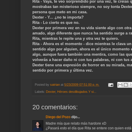
Rita - Vaya, te veo sorprendido por una vez, te creías 
mostrabas tan misterioso siempre, no soy tonta Dexte
persona que meto en mi casa.
Dexter - Y... ¿no te importa?
Rita - Lo cierto es que no.
Dexter por primera vez en su vida siente algo con otra
amado, algo diferente que nunca ha sentido surge a rau
Rita, mientras le repite una y otra vez te quiero.
Rita - Ahora es el momento - dice mientras le clava un
sentido algo por alguien, ahora es el único momento en
algo, aunque fuera también una mentira, como las que
volverás a hacer daño ni con tus palabras, ni con tus 
Dexter tiene una expresión de horror en su mirada, ma
sentido por primera y última vez.
Posted by
satrian
at
5/23/2009 07:51:00 p. m.
Labels:
Dexter
,
Héroes desdibujados.Y si...
20 comentarios:
Diego del Pozo
dijo...
Madre mía que relato más hardore xD
¿Pasará esto el día que Rita se entere con quien est