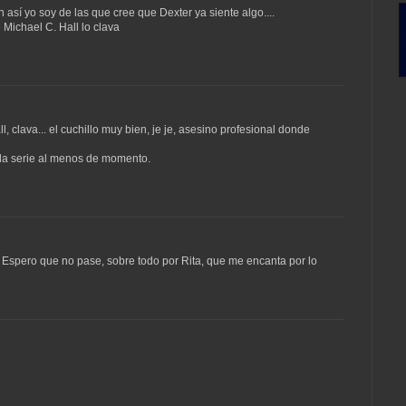
n así yo soy de las que cree que Dexter ya siente algo....
 Michael C. Hall lo clava
, clava... el cuchillo muy bien, je je, asesino profesional donde
e la serie al menos de momento.
a! Espero que no pase, sobre todo por Rita, que me encanta por lo