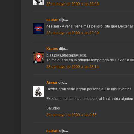
23 de mayo de 2009 a las 22:06
satrian
dijo...
hesisair - A ver si tiene más peligro Rita que Dexter al f
23 de mayo de 2009 a las 22:09
Kratos
dijo...
plas,plas,plas(aplausos).
Yo me quede en la primera temporada de Dexter, a ver
23 de mayo de 2009 a las 23:14
Anwar
dijo...
Dexter, gran serie y gran personaje. De mis favoritos
Excelente relato el de este post, al final había algu
Saludos
24 de mayo de 2009 a las 0:55
satrian
dijo...