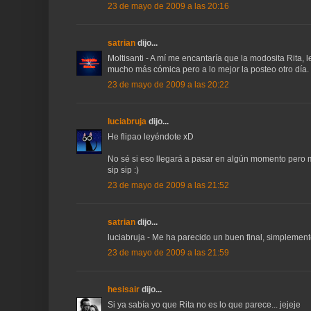
23 de mayo de 2009 a las 20:16
satrian
dijo...
Moltisanti - A mí me encantaría que la modosita Rita, 
mucho más cómica pero a lo mejor la posteo otro día.
23 de mayo de 2009 a las 20:22
luciabruja
dijo...
He flipao leyéndote xD
No sé si eso llegará a pasar en algún momento pero mi o
sip sip :)
23 de mayo de 2009 a las 21:52
satrian
dijo...
luciabruja - Me ha parecido un buen final, simpleme
23 de mayo de 2009 a las 21:59
hesisair
dijo...
Si ya sabía yo que Rita no es lo que parece... jejeje