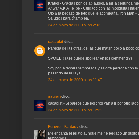
Kratos - Gracias por los aplausos, a mi la segunda m
Anwar A.K.A Felipe - Cuidado con las mosquitas muer
Ojo a la pedazo de foto que te acompaña, Iron Man - L
Saludos para tí también.
24 de mayo de 2009 a las 2:32
cacaolat
dijo...
Parecía de las otras, de las que matan poco a poco 
SPOILER (¿se puede spoilear en los comments?)
Voy por la tercera temporada y es otra persona con l
pasando de la raya...
24 de mayo de 2009 a las 11:47
satrian
dijo...
cacaolat - Si parece que los tiros van a ir por otro lado
24 de mayo de 2009 a las 12:25
Forever_Fantasy
dijo...
Me encanta el relato aunque me he pegado un susto po
temporada!!!