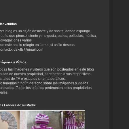
ienvenidos
ste blog es un cajón desastre y de sastre, donde expongo
odo lo que pienso, siento y me gusta, series, películas, música,
 divagaciones varias.
ue este sea tu refugio en la red, si así lo deseas.
ontacto: 62kills@gmail.com
mágenes y Vídeos
odas las imágenes y vídeos que son posteados en este blog
o son de nuestra propiedad, pertenecen a sus respectivos
anales de TV o estudios cinematográficos.
o tenemos ningún derecho sobre las imágenes o videos
osteados. Todos los créditos pertenecen a sus propietarios
eales.
as Labores de mi Madre