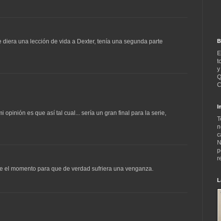
B
le diera una lección de vida a Dexter, tenía una segunda parte
E
t
y
Q
C
I
pinión es que así tal cual... sería un gran final para la serie,
T
n
c
N
p
r
nte el momento para que de verdad sufriera una venganza.
L