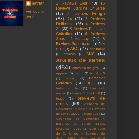
satrian
1 Reviews Lost
(40)
15
Reviews Stargate Universe
Ver todo mi
2 reviews Fringe
(17)
perfil
(85)
24
(37)
3 Reviews
Dollhouse
(26)
4 Reviews
24
(33)
5 Reviews Battlestar
Galactica
(12)
6 Reviews
Sons of Anarchy
(14)
8
Reviews Supernatural
(19)
A
ABC
(77)
E TV
(3)
abc family
AMC
(14)
(8)
amazon
(8)
analisis de series
(484)
anatomia de grey
(3)
appletv
(6)
avatar
(1)
babylon 5
Battlestar
(1)
batman
(1)
Galactica
(14)
BBC
(18)
better off ted
(1)
boardwalk
empire
(2)
bones
(2)
brad pitt
(1)
breviews de
bravo
(1)
series
(80)
Calendario de
Comienzos Regresos y Estrenos
de Series EEUU: Verano 2014
(1)
Calendario de Comienzos y
Estrenos de Series EEUU:
Midseason 2015
(1)
Calendario
de Comienzos y Estrenos de
Series EEUU: Midseason 2016